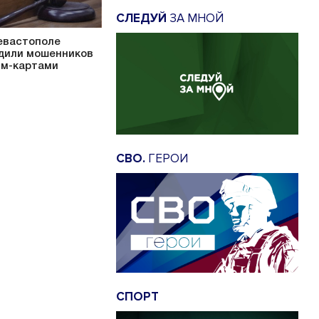
СЛЕДУЙ
ЗА МНОЙ
евастополе
дили мошенников
им-картами
СВО.
ГЕРОИ
СПОРТ