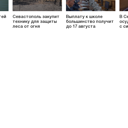
тей
Севастополь закупит
Выплату к школе
В С
технику для защиты
большинство получит
осу
леса от огня
до 17 августа
с с