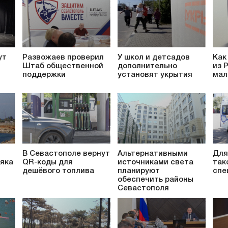
ут
Развожаев проверил
У школ и детсадов
Как
Штаб общественной
дополнительно
из 
поддержки
установят укрытия
мал
В Севастополе вернут
Альтернативными
Для
яка
QR-коды для
источниками света
так
дешёвого топлива
планируют
спе
обеспечить районы
Севастополя