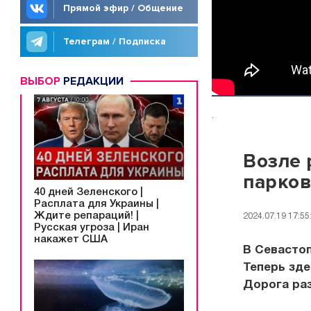
Прямой эфир / Общение
Телеграм / Подписка
ВЫБОР
РЕДАКЦИИ
.
Возле 
парков
40 дней Зеленского |
Расплата для Украины |
Ждите репараций! |
2024.07.19 17:55
Русская угроза | Иран
накажет США
В Севастоп
Теперь зде
Дорога ра