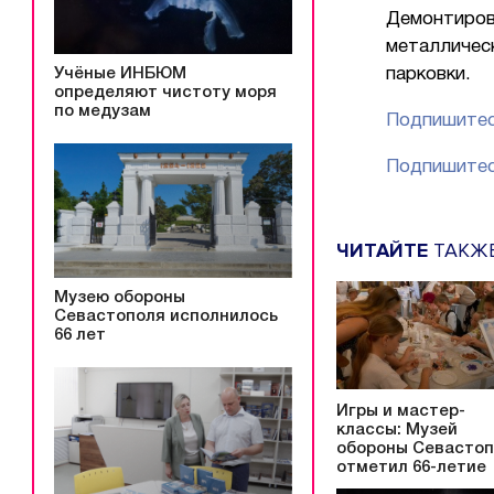
Демонтиров
металличес
Учёные ИНБЮМ
парковки.
определяют чистоту моря
по медузам
Подпишитес
Подпишитес
ЧИТАЙТЕ
ТАКЖ
Музею обороны
Севастополя исполнилось
66 лет
Игры и мастер-
классы: Музей
обороны Севасто
отметил 66-летие