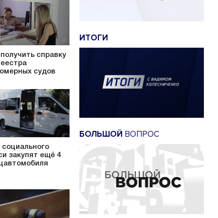
ИТОГИ
 получить справку
Реестра
омерных судов
БОЛЬШОЙ
ВОПРОС
 социального
си закупят ещё 4
цавтомобиля