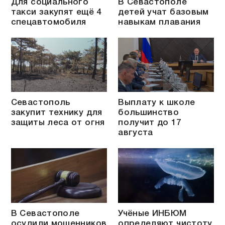
Для социального
В Севастополе
такси закупят ещё 4
детей учат базовым
спецавтомобиля
навыкам плавания
Севастополь
Выплату к школе
закупит технику для
большинство
защиты леса от огня
получит до 17
августа
В Севастополе
Учёные ИНБЮМ
осудили мошенников
определяют чистоту