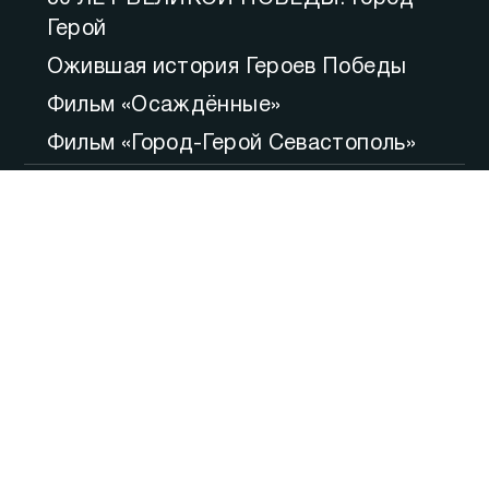
Герой
Ожившая история Героев Победы
Фильм «Осаждённые»
Фильм «Город-Герой Севастополь»
80 лет освобождения Севастополя
Большой вопрос
Итоги
Утро
Русская весна. Десять лет
Точка зрения