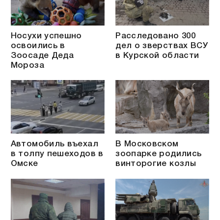
Носухи успешно
Расследовано 300
освоились в
дел о зверствах ВСУ
Зоосаде Деда
в Курской области
Мороза
Автомобиль въехал
В Московском
в толпу пешеходов в
зоопарке родились
Омске
винторогие козлы