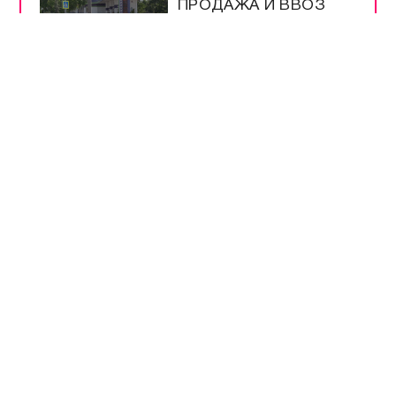
ПРОДАЖА И ВВОЗ
БЕНЗИНА ЕВРО-2 И
ЕВРО-3
НА ТРАССЕ
«НОВОРОССИЯ»
РАБОТАЕТ
ОПОВЕЩЕНИЕ О
ДРОНАХ
ЭНЕРГЕТИКИ В
КРЫМУ РАБОТАЮТ
КРУГЛОСУТОЧНО
ВСЕ САМОЕ-САМОЕ