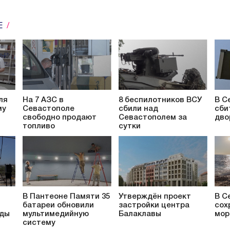
Е
ля
На 7 АЗС в
8 беспилотников ВСУ
В С
му
Севастополе
сбили над
сби
свободно продают
Севастополем за
дво
топливо
сутки
В Пантеоне Памяти 35
Утверждён проект
В С
батареи обновили
застройки центра
сох
ады
мультимедийную
Балаклавы
мор
систему