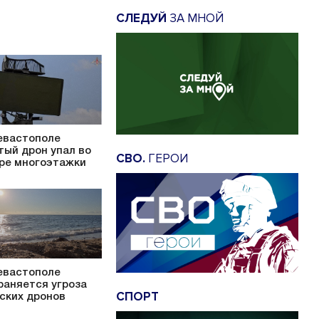
СЛЕДУЙ
ЗА МНОЙ
евастополе
тый дрон упал во
СВО.
ГЕРОИ
ре многоэтажки
евастополе
раняется угроза
СПОРТ
ских дронов