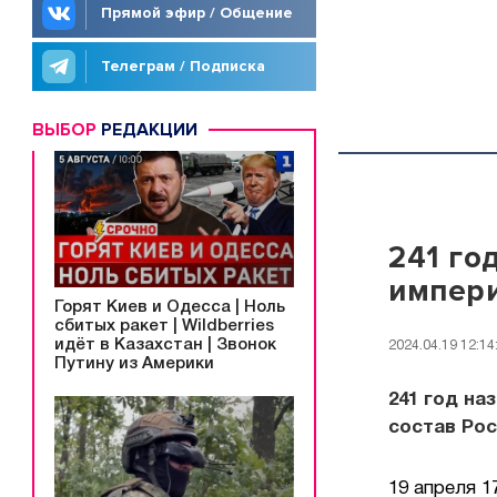
Прямой эфир / Общение
Телеграм / Подписка
ВЫБОР
РЕДАКЦИИ
241 го
импер
Горят Киев и Одесса | Ноль
сбитых ракет | Wildberries
идёт в Казахстан | Звонок
2024.04.19 12:14
Путину из Америки
241 год на
состав Рос
19 апреля 1