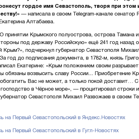
ронесут гордое имя Севастополь, творя при этом и
еству!»
— написала в своем Telegram-канале сенатор 
Екатерина Алтабаева.
О принятии Крымского полуострова, острова Тамана и
стороны под державу Российскую» ещё 241 год назад о
ей Крым?», подчеркнул губернатор Севастополя Михаи
За год до подписания документа, в 1782-м, князь Григ
аписал Екатерине: «Крым положением своим разрывает
ы обязаны возвысить славу России... Приобретение К
 обогатить Вас не может, а только покой доставит… 
 господство в Чёрное море», — процитировал строки и
губернатор Севастополя Михаил Развожаев в своем Te
ь на Первый Севастопольский в Яндекс.Новостях
ь на Первый Севастопольский в Гугл-Новостях