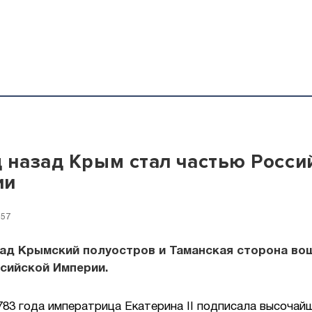
д назад Крым стал частью Росси
ии
:57
зад Крымский полуостров и Таманская сторона во
сийской Империи.
783 года императрица Екатерина II подписала высочай