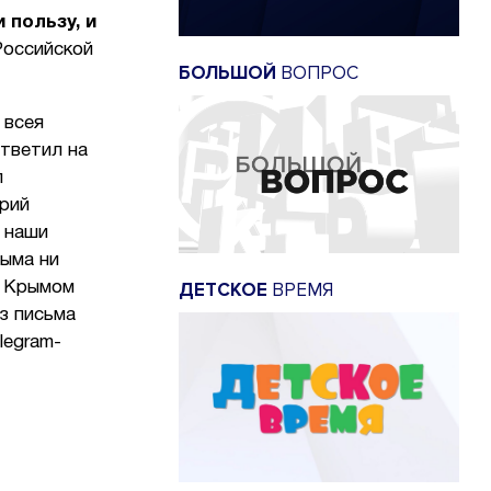
 пользу, и
Российской
БОЛЬШОЙ
ВОПРОС
 всея
тветил на
л
орий
 наши
рыма ни
ДЕТСКОЕ
ВРЕМЯ
С Крымом
з письма
legram-