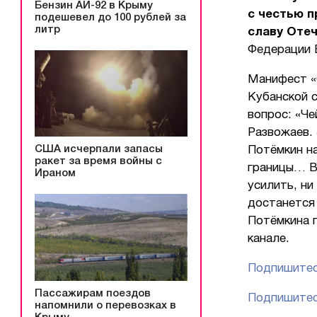
Бензин АИ-92 в Крыму
с честью п
подешевел до 100 рублей за
литр
славу Отеч
Федерации 
Манифест «
Кубанской 
вопрос: «Ч
Развожаев. 
США исчерпали запасы
Потёмкин н
ракет за время войны с
границы… В
Ираном
усилить, ни
достанется
Потёмкина 
канале.
Подпишитес
Пассажирам поездов
Подпишитес
напомнили о перевозках в