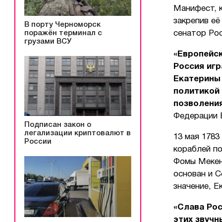
Манифест, 
закрепив её
В порту Черноморск
поражён терминал с
сенатор Ро
грузами ВСУ
«Европейск
Россия игр
Екатерины 
политикой 
позволения
Федерации 
Подписан закон о
легализации криптовалют в
13 мая 1783
России
кораблей п
Фомы Мекенз
основан и С
значение, Е
«Слава Росс
этих звучн