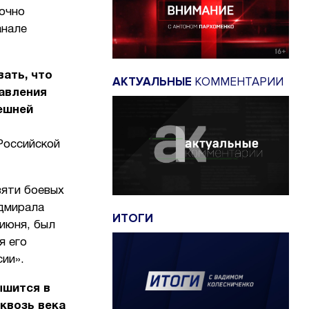
очно
анале
вать, что
АКТУАЛЬНЫЕ
КОММЕНТАРИИ
равления
ешней
Российской
вяти боевых
адмирала
ИТОГИ
 июня, был
я его
сии».
лышится в
сквозь века