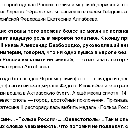
который сделал Россию великой морской державой, пр
 на берегах Чёрного моря, написала в своём Telegram-к
ссийской Федерации Екатерина Алтабаева.
ие страны того времени более не могли не призна
ает ведущую роль в мировой политике. К концу п
II князь Александр Безбородко, руководивший вн
империи, говорил, что ни одна пушка в Европе без
 России выпалить не смела!»
, — отметила сенатор 
Екатерина Алтабаева.
 года был создан Черноморский флот — эскадра из де
од флагом вице-адмирала Федота Клокачёва и контр-
и вошла в Ахтиарскую бухту. А ещё месяц спустя, 14
евастополь — город, достойный поклонения. Признава
катерина II распорядилась выбить медаль «Польза Рос
ии»... «Польза России»... «Севастополь»... Так и с
ых словах уверенность, что потомки не подведут, 