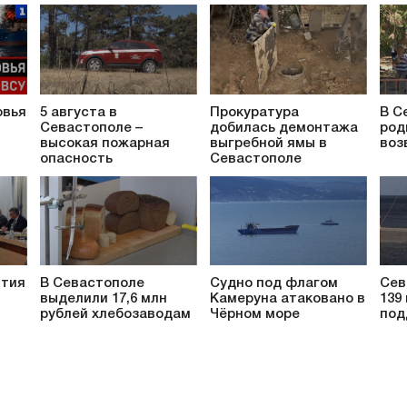
овья
5 августа в
Прокуратура
В С
Севастополе –
добилась демонтажа
род
высокая пожарная
выгребной ямы в
воз
опасность
Севастополе
ития
В Севастополе
Судно под флагом
Сев
выделили 17,6 млн
Камеруна атаковано в
139
рублей хлебозаводам
Чёрном море
под