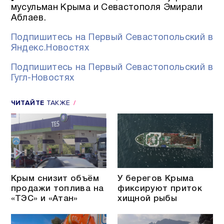
мусульман Крыма и Севастополя Эмирали
Аблаев.
Подпишитесь на Первый Севастопольский в
Яндекс.Новостях
Подпишитесь на Первый Севастопольский в
Гугл-Новостях
ЧИТАЙТЕ
ТАКЖЕ
Крым снизит объём
У берегов Крыма
продажи топлива на
фиксируют приток
«ТЭС» и «Атан»
хищной рыбы