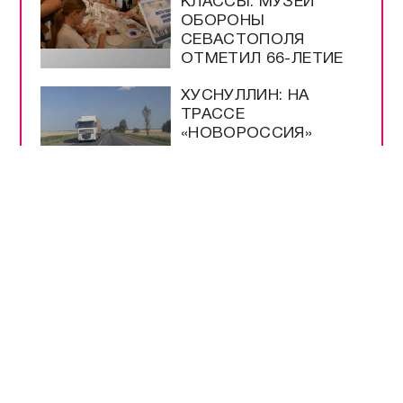
КЛАССЫ: МУЗЕЙ
ОБОРОНЫ
СЕВАСТОПОЛЯ
ОТМЕТИЛ 66-ЛЕТИЕ
ХУСНУЛЛИН: НА
ТРАССЕ
«НОВОРОССИЯ»
НОРМАЛИЗОВАЛОСЬ
ДВИЖЕНИЕ
РАЗВОЖАЕВ
НАГРАДИЛ
ЗАСЛУЖЕННЫХ
СПОРТСМЕНОВ
ГОРОДА
АКСЁНОВ ОБЪЯСНИЛ
ОГРАНИЧЕНИЕ
ПУБЛИЧНОЙ
ИНФОРМАЦИИ