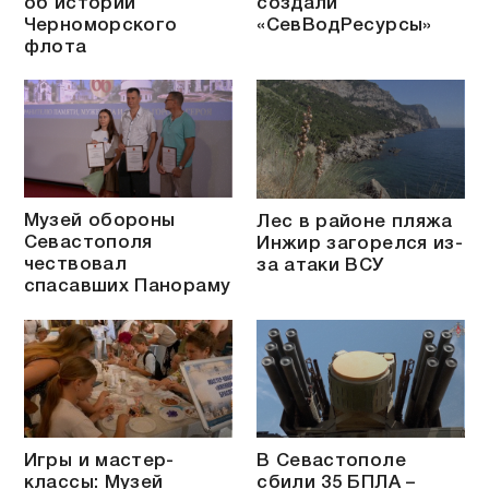
об истории
создали
Черноморского
«СевВодРесурсы»
флота
Музей обороны
Лес в районе пляжа
Севастополя
Инжир загорелся из-
чествовал
за атаки ВСУ
спасавших Панораму
Игры и мастер-
В Севастополе
классы: Музей
сбили 35 БПЛА –