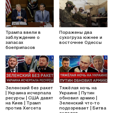
Трампа ввели в
Поражены два
заблуждение о
сухогруза южнее и
запасах
восточнее Одессы
боеприпасов
Зеленский без ракет
Тяжёлая ночь на
| Украина исчерпала
Украине | Путин
ресурсы | США давят
обновил армию |
на Киев | Трамп
Зеленский что-то
против Хегсета
подозревает | Битва