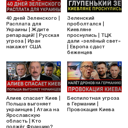
40 дней Зеленского |
Зеленский
Расплата для
проболтался |
Украины | Ждите
Киевляне
репараций! | Русская
проснулись | ТЦК
угроза | Иран
дали «зелёный свет»
накажет США
| Европа сдаст
беженцев
Алиев спасает Киев |
Беспилотная угроза
Польша выгоняет
в Германии |
украинцев | Атака на
Провокация Киева
Ярославскую
область | Кто
поджёг Францию?