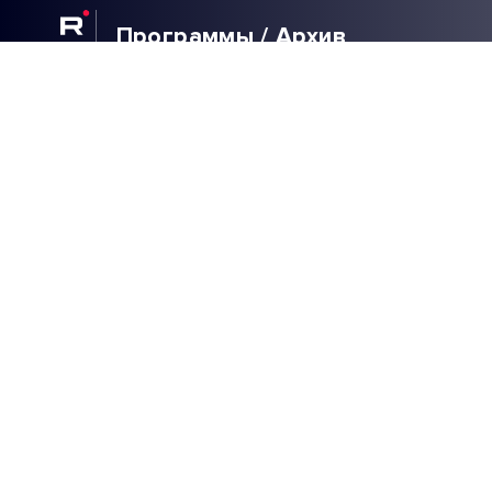
Программы / Архив
Прямой эфир / Сюжеты
Прямой эфир / Общение
Телеграм / Подписка
ВЫБОР
РЕДАКЦИИ
40 ДНЕЙ ЗЕЛЕНСКОГО
| РАСПЛАТА ДЛЯ
УКРАИНЫ | ЖДИТЕ