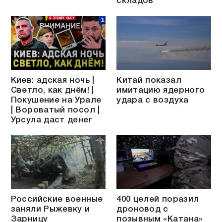
складов
Киев: адская ночь |
Китай показал
Светло, как днём! |
имитацию ядерного
Покушение на Урале
удара с воздуха
| Вороватый посол |
Урсула даст денег
Российские военные
400 целей поразил
заняли Рыжевку и
дроновод с
Зарницу
позывным «Катана»