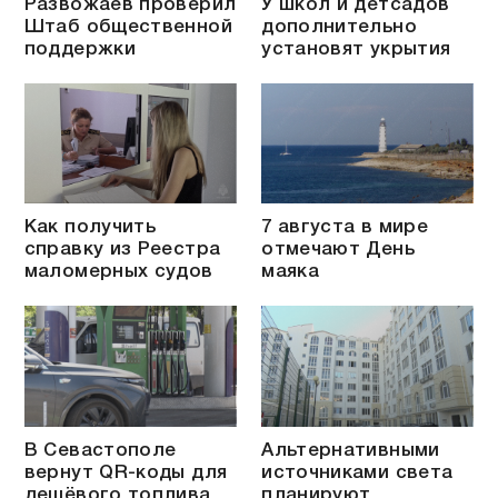
Развожаев проверил
У школ и детсадов
Штаб общественной
дополнительно
поддержки
установят укрытия
Как получить
7 августа в мире
справку из Реестра
отмечают День
маломерных судов
маяка
В Севастополе
Альтернативными
вернут QR-коды для
источниками света
дешёвого топлива
планируют