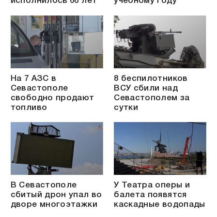
исполнилось 66 лет
учебному году
На 7 АЗС в
8 беспилотников
Севастополе
ВСУ сбили над
свободно продают
Севастополем за
топливо
сутки
В Севастополе
У Театра оперы и
сбитый дрон упал во
балета появятся
дворе многоэтажки
каскадные водопады