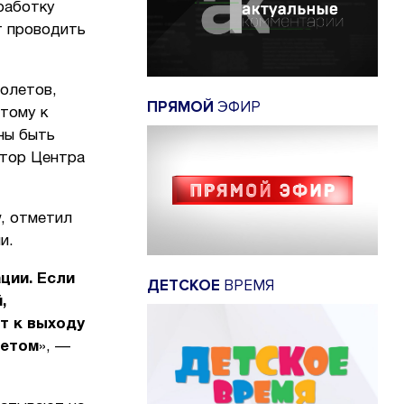
работку
т проводить
полетов,
ПРЯМОЙ
ЭФИР
тому к
ны быть
ктор Центра
, отметил
и.
ции. Если
ДЕТСКОЕ
ВРЕМЯ
,
т к выходу
летом
», —