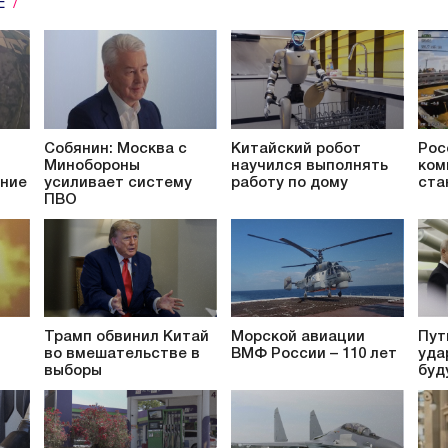
Е
Собянин: Москва с
Китайский робот
Рос
Минобороны
научился выполнять
ком
ение
усиливает систему
работу по дому
ста
ПВО
Трамп обвинил Китай
Морской авиации
Пут
во вмешательстве в
ВМФ России – 110 лет
уда
выборы
буд