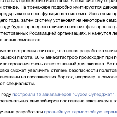
готовы к проведению испытаний. А пока систему отра
м стенде. На тренажере подробно имитируются движе
предкрылков и весь функционал системы. Испытания п
его года, затем систему установят на некоторые само
году будет проверено влияние внешних факторов на 
ттестованных Росавиацией организациях, и начнутся л
а новых самолетах.
амолетостроения считают, что новая разработка знач
 ошибки пилота. 60% авиакатастроф происходит при п
пилотирования очень ответственный для экипажа. Вот
новка сможет увеличить степень безопасности полето
ановлены на пассажирских бортах, например, в самолет
ают специалисты.
 году
построили 12 авиалайнеров "Сухой Суперджет".
региональных авиалайнеров поставлена заказчикам в э
 ученые разработали
прочнейшую термостойкую керам