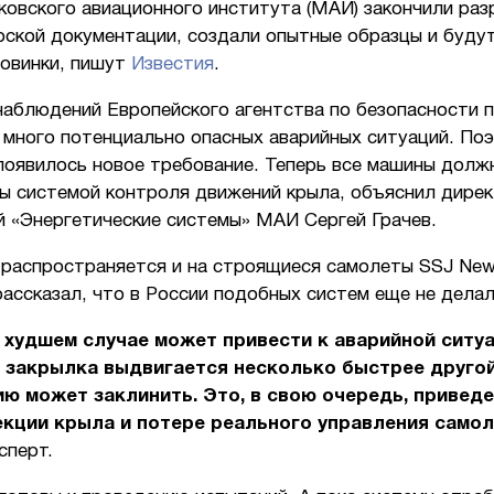
ковского авиационного института (МАИ) закончили раз
рской документации, создали опытные образцы и буду
новинки, пишут
Известия
.
наблюдений Европейского агентства по безопасности 
 много потенциально опасных аварийных ситуаций. Поэ
появилось новое требование. Теперь все машины долж
ы системой контроля движений крыла, объяснил дире
й «Энергетические системы» МАИ Сергей Грачев.
 распространяется и на строящиеся самолеты SSJ New
рассказал, что в России подобных систем еще не делал
 худшем случае может привести к аварийной ситуа
 закрылка выдвигается несколько быстрее другой
ю может заклинить. Это, в свою очередь, приведе
екции крыла и потере реального управления само
сперт.