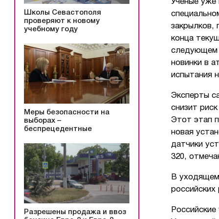
Ученые уже 
Школы Севастополя
специально
проверяют к новому
закрылков, 
учебному году
конца текущ
следующем 
новинки в а
испытания н
Эксперты с
снизит риск
Меры безопасности на
Этот этап 
выборах –
беспрецедентные
новая уста
датчики уст
320, отмеч
В уходящем
российских 
Российские
Разрешены продажа и ввоз