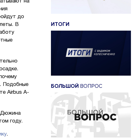
батывают на
ния
ройдут до
ИТОГИ
леты. В
работу
етные
ительно
осадке.
 почему
в. Подобные
БОЛЬШОЙ
ВОПРОС
е Airbus A-
Дюжина
том году.
ику
.