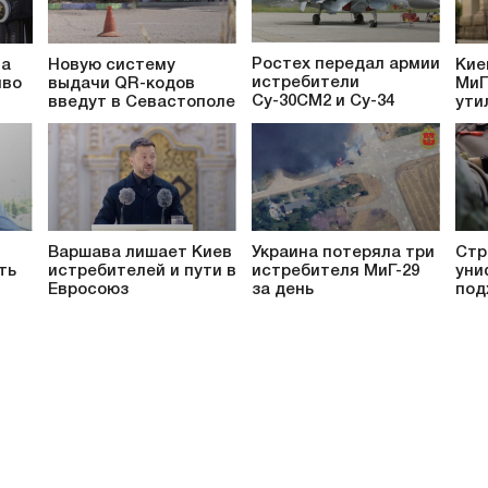
Ростех передал армии
ча
Новую систему
Кие
истребители
иво
выдачи QR-кодов
МиГ
Су-30СМ2 и Су-34
введут в Севастополе
ути
Варшава лишает Киев
Украина потеряла три
Стр
ть
истребителей и пути в
истребителя МиГ-29
уни
Евросоюз
за день
под