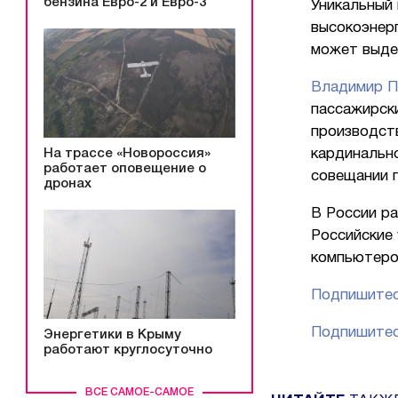
бензина Евро-2 и Евро-3
Уникальный
высокоэнерг
может выде
Владимир П
пассажирск
производст
На трассе «Новороссия»
кардинальн
работает оповещение о
совещании п
дронах
В России р
Российские
компьютеро
Подпишитес
Подпишитес
Энергетики в Крыму
работают круглосуточно
ВСЕ САМОЕ-САМОЕ