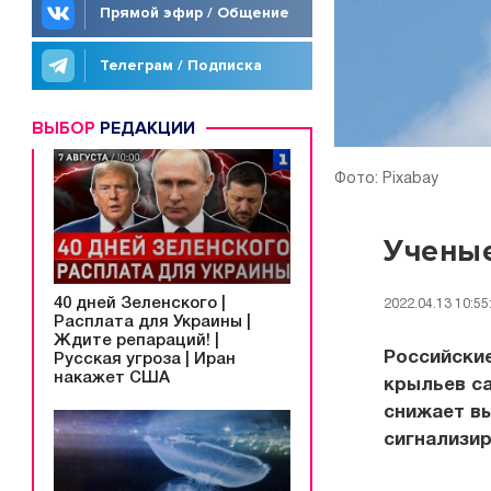
Прямой эфир / Общение
Телеграм / Подписка
ВЫБОР
РЕДАКЦИИ
Фото: Pixabay
Ученые
40 дней Зеленского |
2022.04.13 10:55
Расплата для Украины |
Ждите репараций! |
Российски
Русская угроза | Иран
накажет США
крыльев с
снижает вы
сигнализир