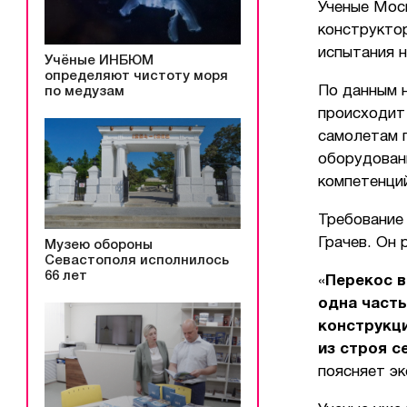
Ученые Мос
конструкто
испытания 
Учёные ИНБЮМ
определяют чистоту моря
По данным 
по медузам
происходит
самолетам 
оборудован
компетенци
Требование
Грачев. Он 
Музею обороны
Севастополя исполнилось
66 лет
«
Перекос в
одна часть
конструкци
из строя с
поясняет эк