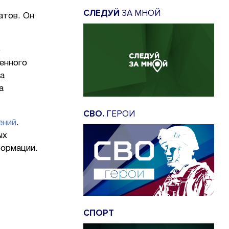
СЛЕДУЙ
ЗА МНОЙ
атов. Он
о
енного
на
а
СВО.
ГЕРОИ
ений
.
ых
формации.
СПОРТ