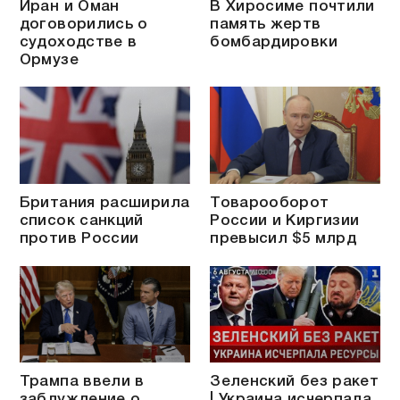
Иран и Оман
В Хиросиме почтили
договорились о
память жертв
судоходстве в
бомбардировки
Ормузе
Британия расширила
Товарооборот
список санкций
России и Киргизии
против России
превысил $5 млрд
Трампа ввели в
Зеленский без ракет
заблуждение о
| Украина исчерпала