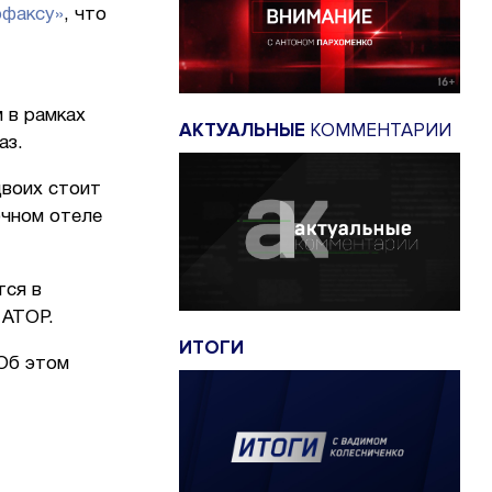
рфаксу»
, что
 в рамках
АКТУАЛЬНЫЕ
КОММЕНТАРИИ
аз.
двоих стоит
очном отеле
тся в
 АТОР.
ИТОГИ
 Об этом