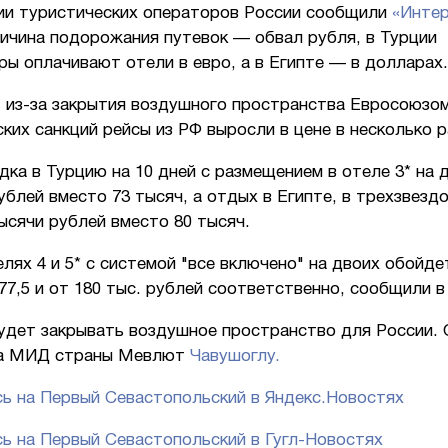
ии туристических операторов России сообщили
«Инте
ричина подорожания путевок — обвал рубля, в Турции
ы оплачивают отели в евро, а в Египте — в долларах.
, из-за закрытия воздушного пространства Евросоюзом
ких санкций рейсы из РФ выросли в цене в несколько р
дка в Турцию на 10 дней с размещением в отеле 3* на 
ублей вместо 73 тысяч, а отдых в Египте, в трехзвезд
ысячи рублей вместо 80 тысяч.
лях 4 и 5* с системой "все включено" на двоих обойде
77,5 и от 180 тыс. рублей соответственно, сообщили в
будет закрывать воздушное пространство для России.
ва МИД страны Мевлют
Чавушоглу.
ь на Первый Севастопольский в Яндекс.Новостях
ь на Первый Севастопольский в Гугл-Новостях