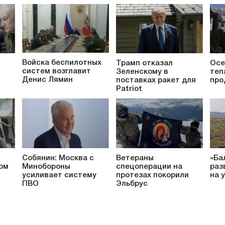
Войска беспилотных
Трамп отказал
Осе
систем возглавит
Зеленскому в
теп
Денис Лямин
поставках ракет для
про
Patriot
Собянин: Москва с
Ветераны
«Ба
ом
Минобороны
спецоперации на
раз
усиливает систему
протезах покорили
на 
ПВО
Эльбрус