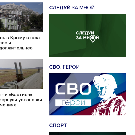
СЛЕДУЙ
ЗА МНОЙ
нь в Крыму стала
лее и
должительнее
СВО.
ГЕРОИ
л» и «Бастион»
вернули установки
учениях
СПОРТ