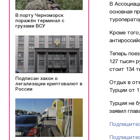
В Ассоциац
основная п
В порту Черноморск
туроператор
поражён терминал с
грузами ВСУ
Кроме того
антироссийс
Теперь поез
127 тысяч р
стоит 134 т
Подписан закон о
Отдых в оте
легализации криптовалют в
России
Турции от 1
Турция не 
заявил гла
Подпишитес
Подпишитес