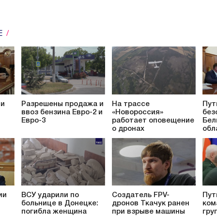
Е
ти
Разрешены продажа и
На трассе
Пут
ввоз бензина Евро-2 и
«Новороссия»
без
Евро-3
работает оповещение
Бел
о дронах
обл
ии
ВСУ ударили по
Создатель FPV-
Пут
больнице в Донецке:
дронов Ткачук ранен
ком
погибла женщина
при взрыве машины
гру