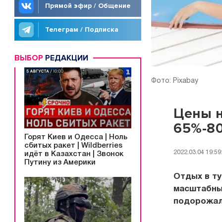
Прямой эфир / Общение
Телеграм / Подписка
ВЫБОР
РЕДАКЦИИ
Фото: Pixabay
Цены н
65%-8
Горят Киев и Одесса | Ноль
сбитых ракет | Wildberries
2022.03.04 19:59
идёт в Казахстан | Звонок
Путину из Америки
Отдых в ту
масштабных
подорожал 