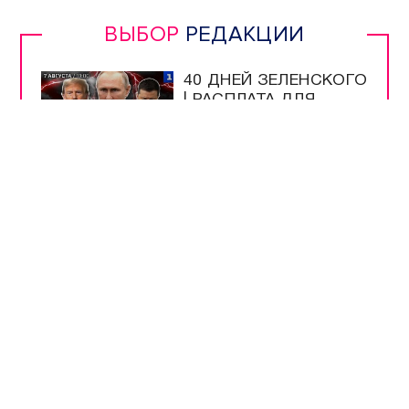
ВЫБОР
РЕДАКЦИИ
40 ДНЕЙ ЗЕЛЕНСКОГО
| РАСПЛАТА ДЛЯ
УКРАИНЫ | ЖДИТЕ
РЕПАРАЦИЙ! |
РУССКАЯ УГРОЗА |
ИРАН НАКАЖЕТ США
УЧЁНЫЕ ИНБЮМ
ОПРЕДЕЛЯЮТ
ЧИСТОТУ МОРЯ ПО
МЕДУЗАМ
МУЗЕЮ ОБОРОНЫ
СЕВАСТОПОЛЯ
ИСПОЛНИЛОСЬ 66
ЛЕТ
ШКОЛЫ