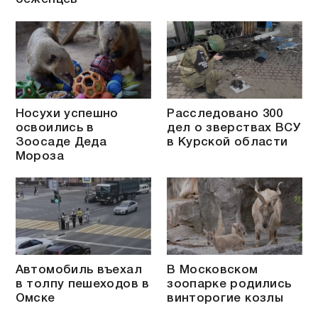
Носухи успешно
Расследовано 300
освоились в
дел о зверствах ВСУ
Зоосаде Деда
в Курской области
Мороза
Автомобиль въехал
В Московском
в толпу пешеходов в
зоопарке родились
Омске
винторогие козлы