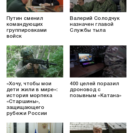
Путин сменил
Валерий Солодчук
командующих
назначен главой
группировками
Службы тыла
войск
«Хочу, чтобы мои
400 целей поразил
дети жили в мире»:
дроновод с
история морпеха
позывным «Катана»
«Старшины»,
защищающего
рубежи России