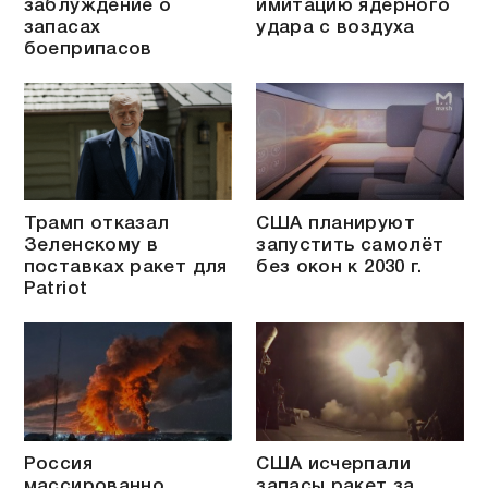
заблуждение о
имитацию ядерного
запасах
удара с воздуха
боеприпасов
Трамп отказал
США планируют
Зеленскому в
запустить самолёт
поставках ракет для
без окон к 2030 г.
Patriot
Россия
США исчерпали
массированно
запасы ракет за