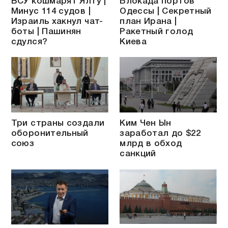
ВСУ кошмарят Ялту |
Блокада портов
Минус 114 судов |
Одессы | Секретный
Израиль хакнул чат-
план Ирана |
боты | Пашинян
Ракетный голод
сдулся?
Киева
Три страны создали
Ким Чен Ын
оборонительный
заработал до $22
союз
млрд в обход
санкций