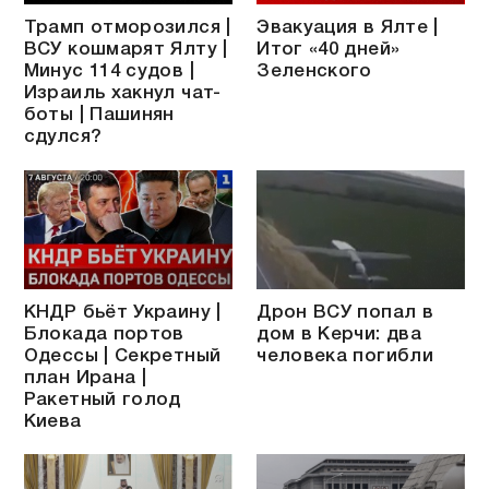
Трамп отморозился |
Эвакуация в Ялте |
ВСУ кошмарят Ялту |
Итог «40 дней»
Минус 114 судов |
Зеленского
Израиль хакнул чат-
боты | Пашинян
сдулся?
КНДР бьёт Украину |
Дрон ВСУ попал в
Блокада портов
дом в Керчи: два
Одессы | Секретный
человека погибли
план Ирана |
Ракетный голод
Киева