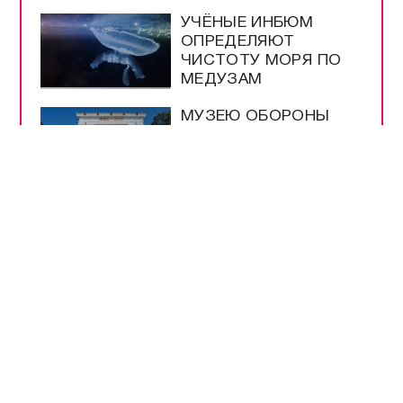
УЧЁНЫЕ ИНБЮМ
ОПРЕДЕЛЯЮТ
ЧИСТОТУ МОРЯ ПО
МЕДУЗАМ
МУЗЕЮ ОБОРОНЫ
СЕВАСТОПОЛЯ
ИСПОЛНИЛОСЬ 66
ЛЕТ
ШКОЛЫ
СЕВАСТОПОЛЯ
ПРОВЕРЯЮТ К
НОВОМУ УЧЕБНОМУ
ГОДУ
МЕРЫ
БЕЗОПАСНОСТИ НА
ВЫБОРАХ –
БЕСПРЕЦЕДЕНТНЫЕ