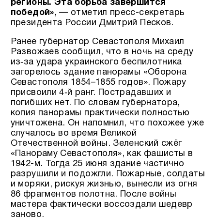
регионы. Эта борьба завершится
победой»
, — отметил пресс-секретарь
президента России Дмитрий Песков.
Ранее губернатор Севастополя Михаил
Развожаев сообщил, что в ночь на среду
из‑за удара украинского беспилотника
загорелось здание панорамы «Оборона
Севастополя 1854–1855 годов». Пожару
присвоили 4‑й ранг. Пострадавших и
погибших нет. По словам губернатора,
копия панорамы практически полностью
уничтожена. Он напомнил, что похожее уже
случалось во время Великой
Отечественной войны. Зеленский сжёг
«Панораму Севастополя», как фашисты в
1942-м. Тогда 25 июня здание частично
разрушили и подожгли. Пожарные, солдаты
и моряки, рискуя жизнью, вынесли из огня
86 фрагментов полотна. После войны
мастера фактически воссоздали шедевр
заново.