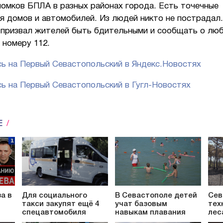
ломков БПЛА в разных районах города. Есть точечные
я домов и автомобилей. Из людей никто не пострадал.
 призвал жителей быть бдительными и сообщать о лю
 номеру 112.
ь на Первый Севастопольский в Яндекс.Новостях
ь на Первый Севастопольский в Гугл-Новостях
Е
а в
Для социального
В Севастополе детей
Сев
такси закупят ещё 4
учат базовым
тех
спецавтомобиля
навыкам плавания
лес