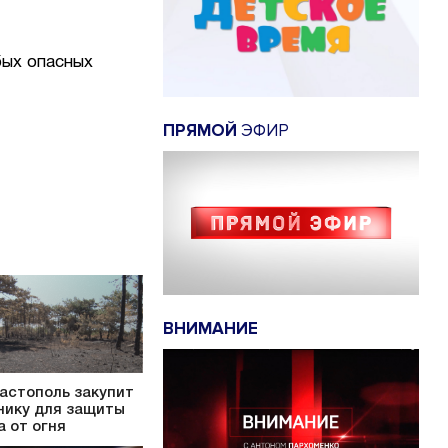
бых опасных
ПРЯМОЙ
ЭФИР
ВНИМАНИЕ
астополь закупит
нику для защиты
а от огня