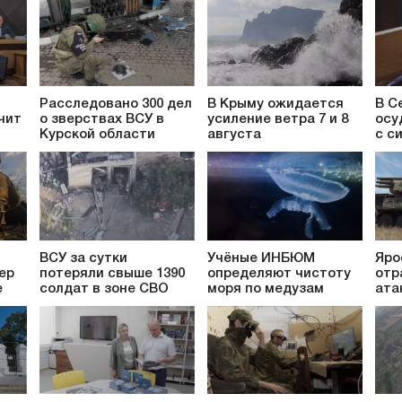
Расследовано 300 дел
В Крыму ожидается
В С
чит
о зверствах ВСУ в
усиление ветра 7 и 8
осу
Курской области
августа
с с
ВСУ за сутки
Учёные ИНБЮМ
Яро
ер
потеряли свыше 1390
определяют чистоту
отр
е
солдат в зоне СВО
моря по медузам
ата