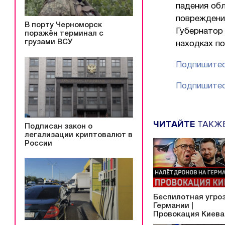
падения об
повреждени
В порту Черноморск
Губернатор
поражён терминал с
грузами ВСУ
находках по
Подпишитес
Подпишитес
ЧИТАЙТЕ
ТАКЖ
Подписан закон о
легализации криптовалют в
России
Беспилотная угроз
Германии |
Провокация Киева