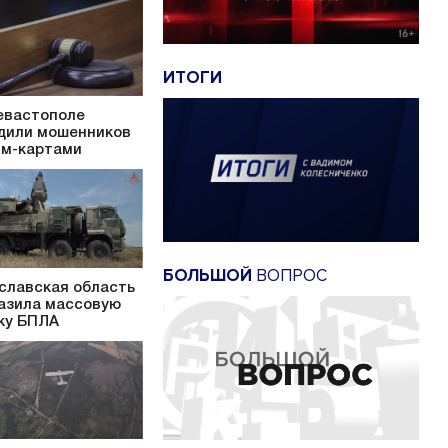
ИТОГИ
евастополе
дили мошенников
им-картами
БОЛЬШОЙ
ВОПРОС
славская область
азила массовую
ку БПЛА