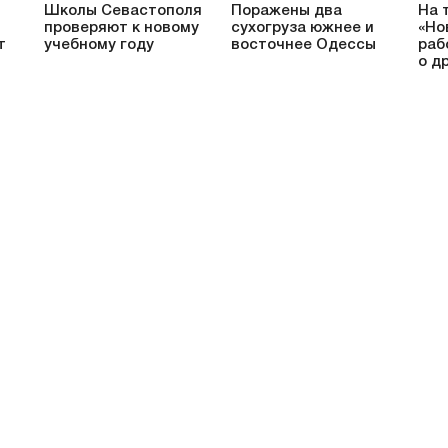
Школы Севастополя
Поражены два
На 
проверяют к новому
сухогруза южнее и
«Но
т
учебному году
восточнее Одессы
раб
о д