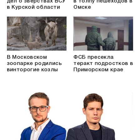
дел о зверствах ВСУ
в толпу пешеходов в
в Курской области
Омске
В Московском
ФСБ пресекла
зоопарке родились
теракт подростков в
винторогие козлы
Приморском крае