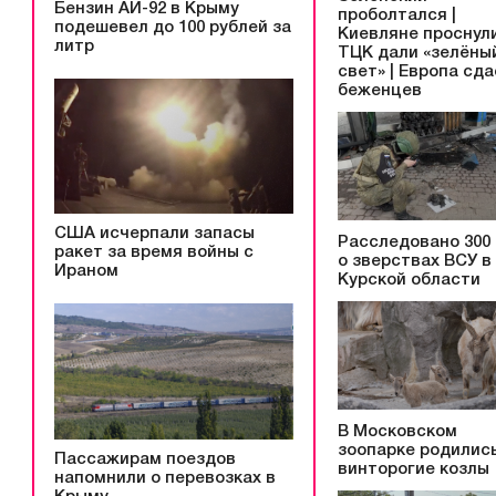
Бензин АИ-92 в Крыму
проболтался |
подешевел до 100 рублей за
Киевляне проснули
литр
ТЦК дали «зелёны
свет» | Европа сд
беженцев
США исчерпали запасы
Расследовано 300
ракет за время войны с
о зверствах ВСУ в
Ираном
Курской области
В Московском
зоопарке родилис
Пассажирам поездов
винторогие козлы
напомнили о перевозках в