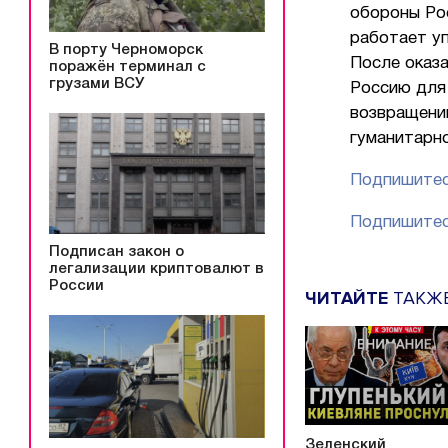
обороны Рос
работает уп
В порту Черноморск
После оказа
поражён терминал с
грузами ВСУ
Россию для
возвращени
гуманитарн
Подпишитес
Подпишитес
Подписан закон о
легализации криптовалют в
России
ЧИТАЙТЕ
ТАКЖ
Зеленский