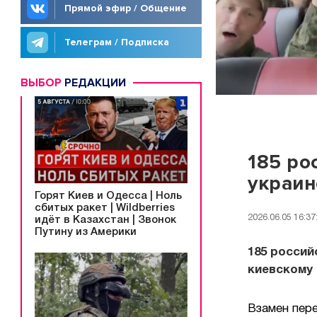
Прямой эфир / Общение
Телеграм / Подписка
ВЫБОР
РЕДАКЦИИ
185 ро
украин
Горят Киев и Одесса | Ноль
сбитых ракет | Wildberries
2026.06.05 16:37
идёт в Казахстан | Звонок
Путину из Америки
185 росси
киевскому
Взамен пер