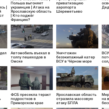
Польша выгоняет
приватизацию
осв
сь |
украинцев | Атака на
аэропорта
Дед
й
Ярославскую область
Шереметьево
аст
| Кто поджёг
Францию?
 дел
Автомобиль въехал в
Уничтожен
ВСУ
толпу пешеходов в
безэкипажный катер
пот
Омске
ВСУ в Чёрном море
сол
ФСБ пресекла теракт
Ярославская область
Мер
ь
подростков в
отразила массовую
на 
Приморском крае
атаку БПЛА
бес