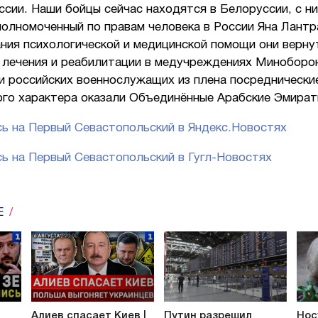
сии. Наши бойцы сейчас находятся в Белоруссии, с н
олномоченный по правам человека в России Яна Лантр
ния психологической и медицинской помощи они верну
 лечения и реабилитации в медучреждениях Миноборо
и российских военнослужащих из плена посреднически
ого характера оказали Объединённые Арабские Эмират
ь на Первый Севастопольский в Яндекс.Новостях
ь на Первый Севастопольский в Гугл-Новостях
Е
Алиев спасает Киев |
Путин разрешил
Нос