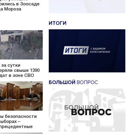
оились в Зоосаде
а Мороза
ИТОГИ
 за сутки
еряли свыше 1390
дат в зоне СВО
БОЛЬШОЙ
ВОПРОС
ы безопасности
выборах –
прецедентные