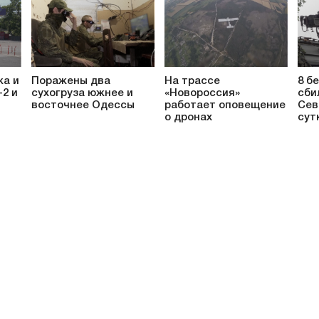
жа и
Поражены два
На трассе
8 б
-2 и
сухогруза южнее и
«Новороссия»
сби
восточнее Одессы
работает оповещение
Сев
о дронах
сут