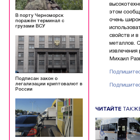
высокотехно
этом сообщ
В порту Черноморск
очень широк
поражён терминал с
грузами ВСУ
использова
свойств и в
металлов. 
извлечения
Михаил Раз
Подпишитес
Подписан закон о
легализации криптовалют в
Подпишитес
России
ЧИТАЙТЕ
ТАКЖ