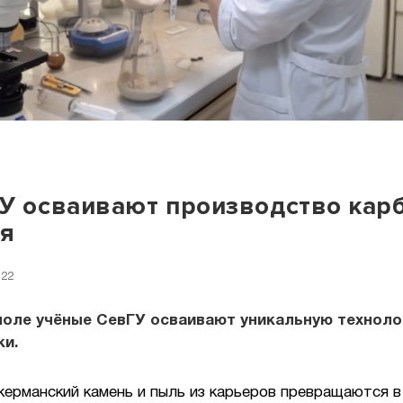
У осваивают производство кар
ия
:22
поле учёные СевГУ осваивают уникальную технол
ки.
керманский камень и пыль из карьеров превращаются в