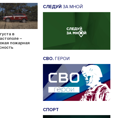
СЛЕДУЙ
ЗА МНОЙ
вгуста в
астополе –
окая пожарная
сность
СВО.
ГЕРОИ
СПОРТ