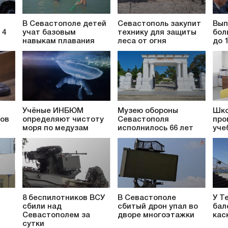
В Севастополе детей
Севастополь закупит
Вып
 4
учат базовым
технику для защиты
бол
навыкам плавания
леса от огня
до 
Учёные ИНБЮМ
Музею обороны
Шко
ков
определяют чистоту
Севастополя
про
моря по медузам
исполнилось 66 лет
уче
8 беспилотников ВСУ
В Севастополе
У Т
сбили над
сбитый дрон упал во
бал
т
Севастополем за
дворе многоэтажки
кас
сутки