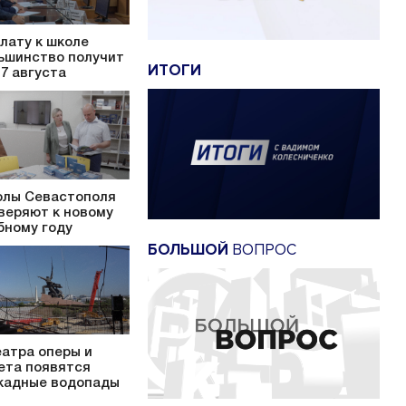
лату к школе
ьшинство получит
ИТОГИ
17 августа
лы Севастополя
веряют к новому
бному году
БОЛЬШОЙ
ВОПРОС
еатра оперы и
ета появятся
кадные водопады