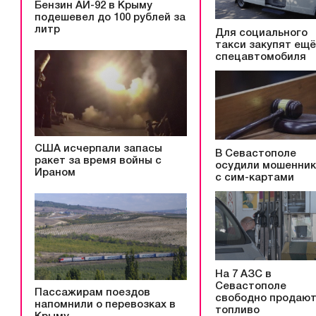
Бензин АИ-92 в Крыму
подешевел до 100 рублей за
литр
Для социального
такси закупят ещё
спецавтомобиля
США исчерпали запасы
В Севастополе
ракет за время войны с
осудили мошенни
Ираном
с сим-картами
На 7 АЗС в
Севастополе
Пассажирам поездов
свободно продаю
напомнили о перевозках в
топливо