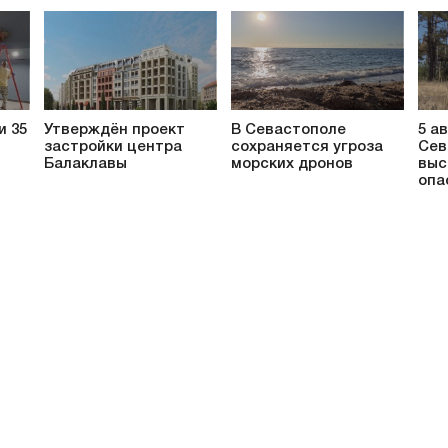
и 35
Утверждён проект
В Севастополе
5 а
застройки центра
сохраняется угроза
Сев
Балаклавы
морских дронов
выс
опа