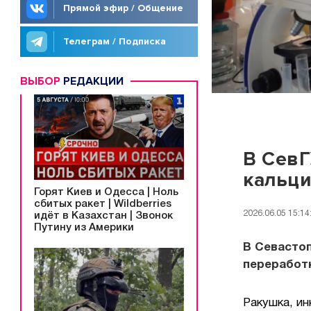
Прямой эфир / Общение
Телеграм / Подписка
ВЫБОР
РЕДАКЦИИ
В СевГ
кальц
Горят Киев и Одесса | Ноль
сбитых ракет | Wildberries
2026.06.05 15:14
идёт в Казахстан | Звонок
Путину из Америки
В Севасто
переработ
Ракушка, ин