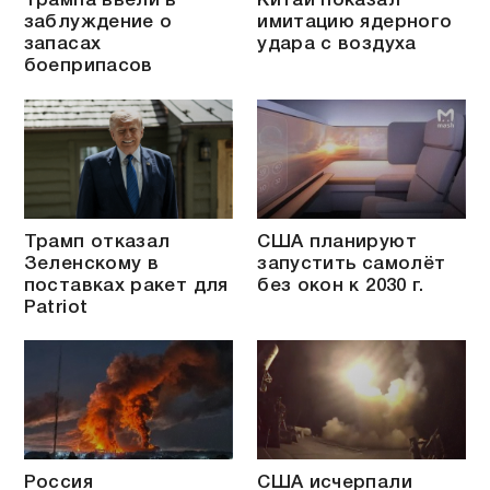
Трампа ввели в
Китай показал
заблуждение о
имитацию ядерного
запасах
удара с воздуха
боеприпасов
Трамп отказал
США планируют
Зеленскому в
запустить самолёт
поставках ракет для
без окон к 2030 г.
Patriot
Россия
США исчерпали