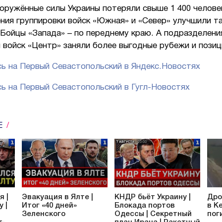
оружённые силы Украины потеряли свыше 1 400 челове
ния группировки войск «Южная» и «Север» улучшили т
Бойцы «Запада» – по переднему краю. А подразделени
 войск «Центр» заняли более выгодные рубежи и позиц
ь на Первый Севастопольский в Яндекс.Новостях
ь на Первый Севастопольский в Гугл-Новостях
Е
я |
Эвакуация в Ялте |
КНДР бьёт Украину |
Дро
 |
Итог «40 дней»
Блокада портов
в К
Зеленского
Одессы | Секретный
пог