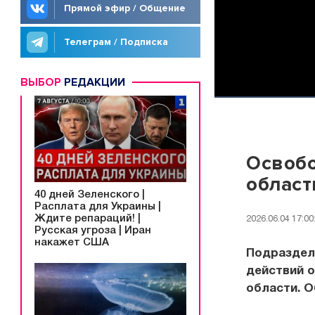
Прямой эфир / Общение
Телеграм / Подписка
ВЫБОР
РЕДАКЦИИ
Освобо
област
40 дней Зеленского |
Расплата для Украины |
Ждите репараций! |
2026.06.04 17:00
Русская угроза | Иран
накажет США
Подразделе
действий 
области. 