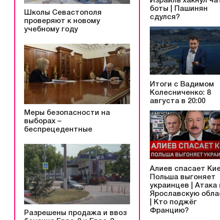
Израиль хакнул ча
боты | Пашинян
Школы Севастополя
сдулся?
проверяют к новому
учебному году
Итоги с Вадимом
Колесниченко: 8
августа в 20:00
Меры безопасности на
выборах –
беспрецедентные
Алиев спасает Кие
Польша выгоняет
украинцев | Атака
Ярославскую обла
| Кто поджёг
Францию?
Разрешены продажа и ввоз