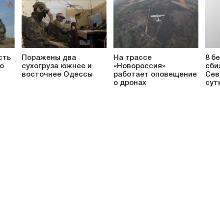
сть
Поражены два
На трассе
8 б
ю
сухогруза южнее и
«Новороссия»
сби
восточнее Одессы
работает оповещение
Сев
о дронах
сут