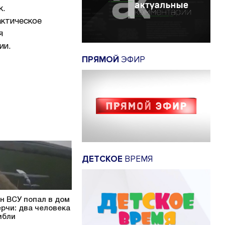
к.
актическое
я
ии.
ПРЯМОЙ
ЭФИР
ДЕТСКОЕ
ВРЕМЯ
н ВСУ попал в дом
ерчи: два человека
ибли