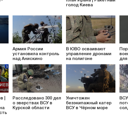
т-
план Ирана | Ракетный
голод Киева
Армия России
В ЮВО осваивают
Пор
установила контроль
управление дронами
вое
над Анискино
на полигоне
для
в |
Расследовано 300 дел
Уничтожен
ВСУ
о зверствах ВСУ в
безэкипажный катер
пот
 на
Курской области
ВСУ в Чёрном море
сол
сть