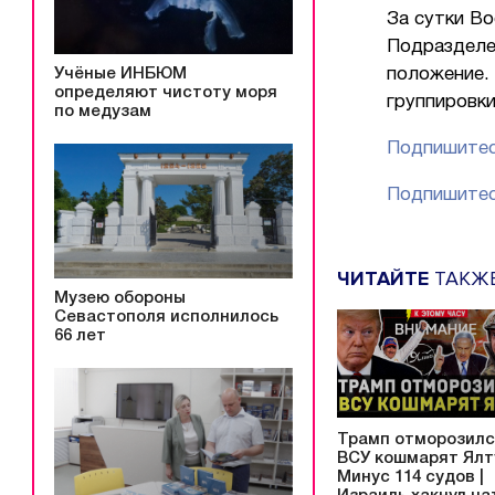
За сутки Во
Подразделе
Учёные ИНБЮМ
положение. 
определяют чистоту моря
группировки
по медузам
Подпишитес
Подпишитес
ЧИТАЙТЕ
ТАКЖ
Музею обороны
Севастополя исполнилось
66 лет
Трамп отморозилс
ВСУ кошмарят Ялту
Минус 114 судов |