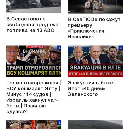
В Севастополе –
В СевТЮЗе покажут
свободная продажа
премьеру
топлива на 13 АЗС
«Приключения
Незнайки»
Трамп отморозился |
Эвакуация в Ялте |
ВСУ кошмарят Ялту |
Итог «40 дней»
Минус 114 судов |
Зеленского
Израиль хакнул чат-
боты | Пашинян
сдулся?