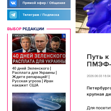
Прямой эфир / Общение
Телеграм / Подписка
ВЫБОР
РЕДАКЦИИ
Путь к
ПМЭФ-
40 дней Зеленского |
Расплата для Украины |
2026.06.03 18:04
Ждите репараций! |
Русская угроза | Иран
накажет США
Петербург
крупная ди
Для посети