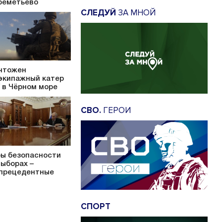
еметьево
СЛЕДУЙ
ЗА МНОЙ
чтожен
экипажный катер
 в Чёрном море
СВО.
ГЕРОИ
ы безопасности
выборах –
прецедентные
СПОРТ