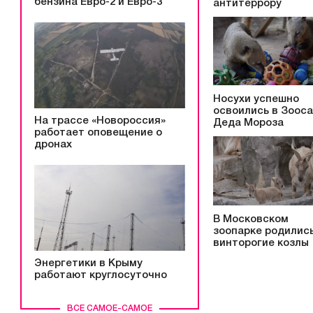
бензина Евро-2 и Евро-3
антитеррору
Носухи успешно
освоились в Зоос
На трассе «Новороссия»
Деда Мороза
работает оповещение о
дронах
В Московском
зоопарке родилис
винторогие козлы
Энергетики в Крыму
работают круглосуточно
ВСЕ САМОЕ-САМОЕ