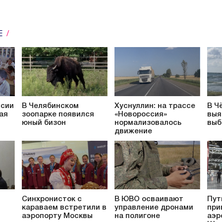
Е
ссии
В Челябинском
Хуснуллин: на трассе
В Ч
ая
зоопарке появился
«Новороссия»
выя
юный бизон
нормализовалось
выб
движение
Синхронисток с
В ЮВО осваивают
Пут
караваем встретили в
управление дронами
при
аэропорту Москвы
на полигоне
аэр