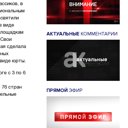
ассиков, в
циональным
освятили
в виде
 площадкам
АКТУАЛЬНЫЕ
КОММЕНТАРИИ
 Свои
рая сделала
чных
 виде юрты.
е с 3 по 6
 76 стран
ПРЯМОЙ
ЭФИР
нельные