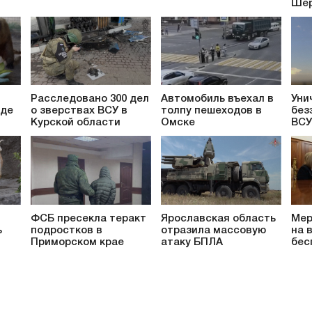
Шер
Расследовано 300 дел
Автомобиль въехал в
Уни
аде
о зверствах ВСУ в
толпу пешеходов в
без
Курской области
Омске
ВСУ
ФСБ пресекла теракт
Ярославская область
Мер
ь
подростков в
отразила массовую
на 
Приморском крае
атаку БПЛА
бес