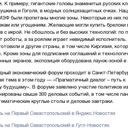
. К примеру, гигантские головы знаменитых русских кл
ушкина и Гоголя, в модных солнцезащитных очках. На
МЭФ были пропитаны многие зоны. Некоторые из них п
зкам или угощениям. Желающие могли купить брелоки 
 с икрой. Не обошлось и без высоких технологий: по
 роботы, а за роялем играет невидимый исполнитель.
отовили и другие страны, в том числе Киргизия, кото
. Кроме зоны для подписания соглашений и технологи
нных экранов, экспозиция оборудована лаунж-зоной в
ный экономический форум проходит в Санкт-Петербург
ая тема в этом году — «Прагматичный диалог – путь к
 будущему». В форуме заявлено участие политиков из
нированы свыше 300 деловых событий, в том числе па
тематические круглые столы и деловые завтраки.
ь на Первый Севастопольский в Яндекс.Новостях
ь на Первый Севастопольский в Гугл-Новостях