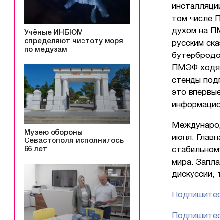
инсталляции
том числе П
духом на П
Учёные ИНБЮМ
определяют чистоту моря
русским ска
по медузам
бутербродов
ПМЭФ ходят
стенды подг
это впервые
информацио
Международ
Музею обороны
июня. Главн
Севастополя исполнилось
66 лет
стабильному
мира. Запла
дискуссии, 
Подпишитес
Подпишитес