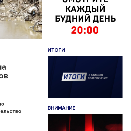
ИТОГИ
на
ов
ию
ВНИМАНИЕ
тельство