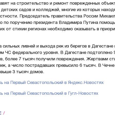
равят на строительство и ремонт поврежденных объект
 детских садов и колледжей, многие из которых наход
естности. Председатель правительства России Михаи
то по поручению президента Владимира Путина помощ
их от стихии регионах необходимо оказывать в приор
а сильных ливней и выхода рек из берегов в Дагестане
им ЧС федерального уровня. В Дагестане подтоплено 9
в, более 7 тысяч получили повреждения. Жертвами ст
ек, а число пострадавших превысило 6 тысяч. В Чечне
свыше 3 тысяч домов.
ь на Первый Севастопольский в Яндекс.Новостях
ь на Первый Севастопольский в Гугл-Новостях
Е