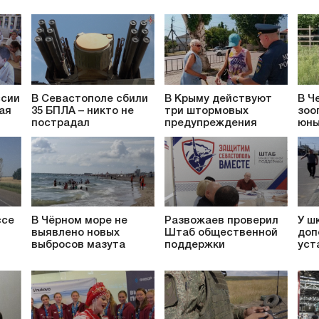
ссии
В Севастополе сбили
В Крыму действуют
В Ч
ая
35 БПЛА – никто не
три штормовых
зоо
пострадал
предупреждения
юны
ссе
В Чёрном море не
Развожаев проверил
У ш
выявлено новых
Штаб общественной
доп
выбросов мазута
поддержки
уст