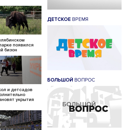
ДЕТСКОЕ
ВРЕМЯ
елябинском
парке появился
й бизон
БОЛЬШОЙ
ВОПРОС
кол и детсадов
олнительно
ановят укрытия