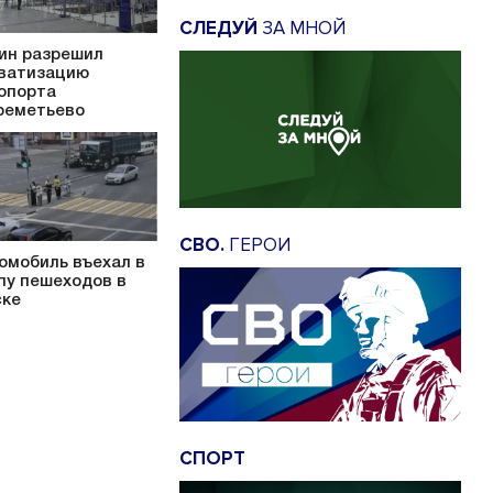
СЛЕДУЙ
ЗА МНОЙ
ин разрешил
ватизацию
опорта
еметьево
СВО.
ГЕРОИ
омобиль въехал в
пу пешеходов в
ке
СПОРТ