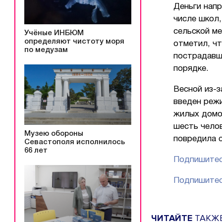
Деньги нап
числе школ,
сельской м
Учёные ИНБЮМ
определяют чистоту моря
отметил, ч
по медузам
пострадавш
порядке.
Весной из-з
введен реж
жилых домо
шесть челов
Музею обороны
повредила 
Севастополя исполнилось
66 лет
Подпишитес
Подпишитес
ЧИТАЙТЕ
ТАКЖ