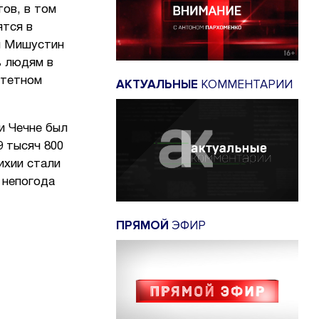
ов, в том
ятся в
л Мишустин
ь людям в
итетном
АКТУАЛЬНЫЕ
КОММЕНТАРИИ
 и Чечне был
 тысяч 800
ихии стали
 непогода
ПРЯМОЙ
ЭФИР