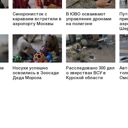
Синхронисток с
В ЮВО осваивают
Пут
караваем встретили в
управление дронами
при
аэропорту Москвы
на полигоне
аэр
Шер
ли
Носухи успешно
Расследовано 300 дел
Авт
освоились в Зоосаде
о зверствах ВСУ в
тол
Деда Мороза
Курской области
Омс