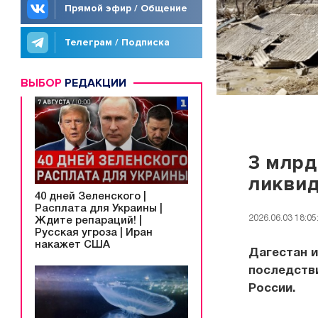
Прямой эфир / Общение
Телеграм / Подписка
ВЫБОР
РЕДАКЦИИ
3 млрд
ликвид
40 дней Зеленского |
Расплата для Украины |
2026.06.03 18:05
Ждите репараций! |
Русская угроза | Иран
накажет США
Дагестан и
последств
России.