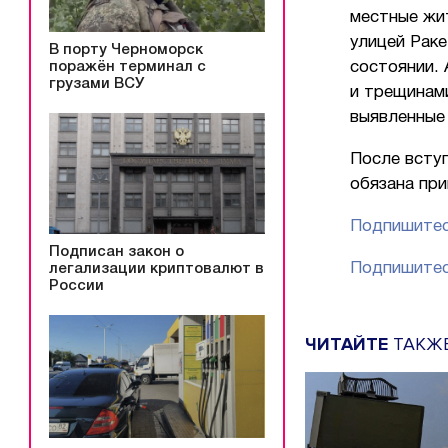
местные жит
улицей Раке
В порту Черноморск
поражён терминал с
состоянии.
грузами ВСУ
и трещинам
выявленные
После всту
обязана при
Подпишитес
Подписан закон о
Подпишитес
легализации криптовалют в
России
ЧИТАЙТЕ
ТАКЖ