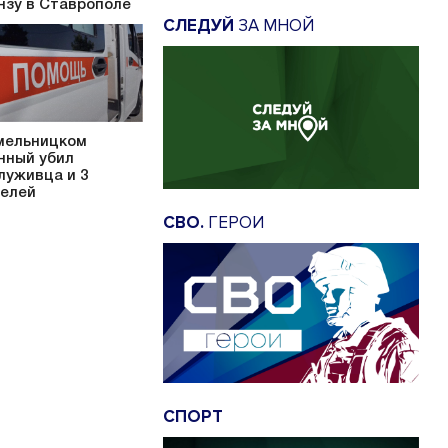
нзу в Ставрополе
СЛЕДУЙ
ЗА МНОЙ
мельницком
нный убил
луживца и 3
елей
СВО.
ГЕРОИ
СПОРТ