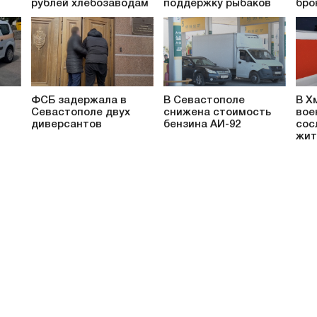
рублей хлебозаводам
поддержку рыбаков
бро
ФСБ задержала в
В Севастополе
В Х
Севастополе двух
снижена стоимость
вое
диверсантов
бензина АИ-92
сос
жит