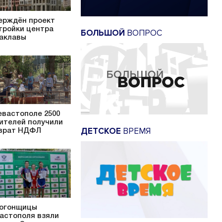
ерждён проект
тройки центра
БОЛЬШОЙ
ВОПРОС
аклавы
евастополе 2500
ителей получили
ДЕТСКОЕ
ВРЕМЯ
врат НДФЛ
огонщицы
астополя взяли