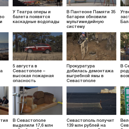
У Театра оперы и
В Пантеоне Памяти 35
Утв
во
балета появятся
батареи обновили
зас
и
каскадные водопады
мультимедийную
Бал
систему
5 августа в
Прокуратура
В С
за
Севастополе –
добилась демонтажа
род
высокая пожарная
выгребной ямы в
воз
опасность
Севастополе
ития
В Севастополе
Севастополь получит
Вел
выделили 17,6 млн
139 млн рублей на
Сев