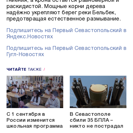
гниения, а крона остаётся равномерной и
раскидистой. Мощные корни дерева
надёжно укрепляют берег реки Бельбек,
предотвращая естественное размывание.
Подпишитесь на Первый Севастопольский в
Яндекс.Новостях
Подпишитесь на Первый Севастопольский в
Гугл-Новостях
ЧИТАЙТЕ
ТАКЖЕ
С 1 сентября в
В Севастополе
России изменится
сбили 35 БПЛА –
школьная программа
никто не пострадал