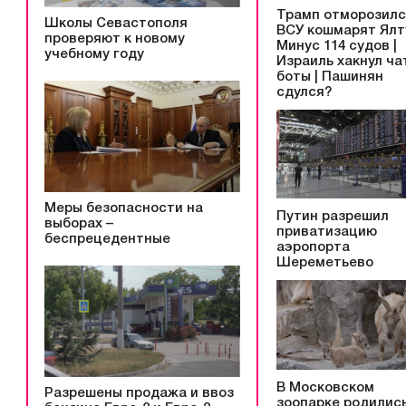
Трамп отморозилс
Школы Севастополя
ВСУ кошмарят Ялту
проверяют к новому
Минус 114 судов |
учебному году
Израиль хакнул ча
боты | Пашинян
сдулся?
Меры безопасности на
Путин разрешил
выборах –
приватизацию
беспрецедентные
аэропорта
Шереметьево
В Московском
Разрешены продажа и ввоз
зоопарке родилис