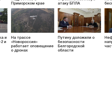
Приморском крае
атаку БПЛА
бес
жа и
На трассе
Путину доложили о
Неф
-2 и
«Новороссия»
безопасности
нап
работает оповещение
Белгородской
час
о дронах
области