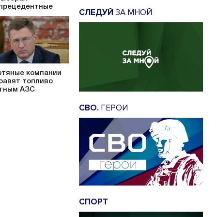
прецедентные
СЛЕДУЙ
ЗА МНОЙ
тяные компании
равят топливо
тным АЗС
СВО.
ГЕРОИ
СПОРТ