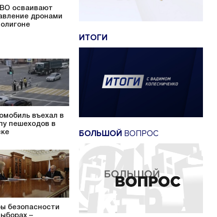
ВО осваивают
авление дронами
полигоне
ИТОГИ
омобиль въехал в
пу пешеходов в
БОЛЬШОЙ
ВОПРОС
ке
ы безопасности
выборах –