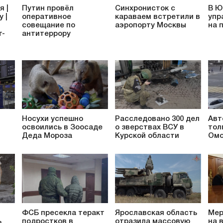
я |
Путин провёл
Синхронисток с
В Ю
 |
оперативное
караваем встретили в
упр
совещание по
аэропорту Москвы
на 
т-
антитеррору
Носухи успешно
Расследовано 300 дел
Авт
освоились в Зоосаде
о зверствах ВСУ в
тол
Деда Мороза
Курской области
Омс
ФСБ пресекла теракт
Ярославская область
Мер
ь
подростков в
отразила массовую
на 