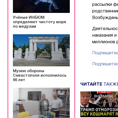
рассылки ф
родственник
Учёные ИНБЮМ
Возбуждены
определяют чистоту моря
по медузам
Деятельнос
наказания и
миллионов 
Подпишитес
Подпишитес
Музею обороны
Севастополя исполнилось
66 лет
ЧИТАЙТЕ
ТАКЖ