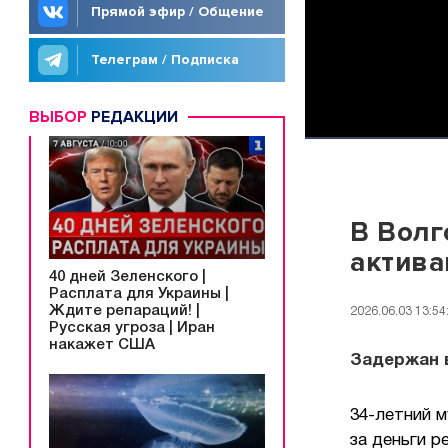
Прямой эфир / Общение
Телеграм / Подписка
ВЫБОР
РЕДАКЦИИ
В Волг
актива
40 дней Зеленского |
Расплата для Украины |
Ждите репараций! |
2026.06.03 13:54
Русская угроза | Иран
накажет США
Задержан 
34-летний м
за деньги р