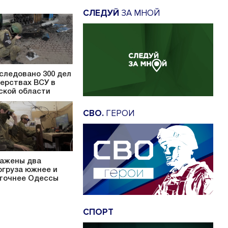
СЛЕДУЙ
ЗА МНОЙ
следовано 300 дел
верствах ВСУ в
ской области
СВО.
ГЕРОИ
ажены два
огруза южнее и
точнее Одессы
СПОРТ