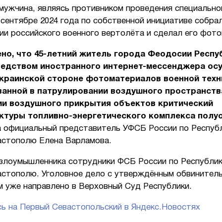
мужчина, являясь противником проведения специально
 сентябре 2024 года по собственной инициативе собра
ии российского военного вертолёта и сделал его фото
но, что 45-летний житель города Феодосии Респу
редством иностранного интернет-мессенджера ос
краинской стороне фотоматериалов военной техн
ванной в патрулировании воздушного пространств
ии воздушного прикрытия объектов критический
ктуры топливно-энергетического комплекса полу
 официальный представитель УФСБ России по Респуб
астополю Елена Варламова.
злоумышленника сотрудники ФСБ России по Республик
астополю. Уголовное дело с утверждённым обвинител
м уже направлено в Верховный Суд Республики.
ь на Первый Севастопольский в Яндекс.Новостях