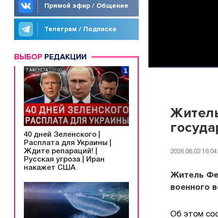
Прямой эфир / Общение
Телеграм / Подписка
ВЫБОР
РЕДАКЦИИ
Житель
госуда
40 дней Зеленского |
Расплата для Украины |
Ждите репараций! |
2026.06.02 16:04
Русская угроза | Иран
накажет США
Житель Фе
военного в
Об этом со