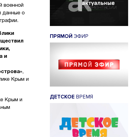
й военной
л данные о
графии.
блики
ПРЯМОЙ
ЭФИР
уществил
ики,
а и
острова»
,
лике Крым и
ДЕТСКОЕ
ВРЕМЯ
е Крым и
ьным