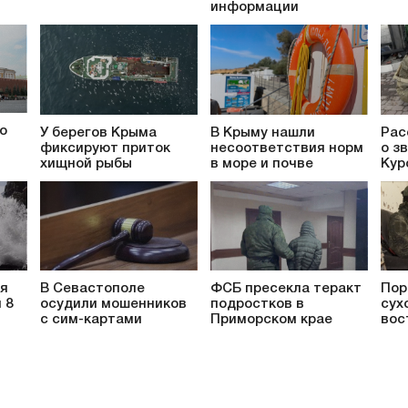
информации
о
У берегов Крыма
В Крыму нашли
Рас
фиксируют приток
несоответствия норм
о з
хищной рыбы
в море и почве
Кур
ся
В Севастополе
ФСБ пресекла теракт
Пор
 8
осудили мошенников
подростков в
сух
с сим-картами
Приморском крае
вос