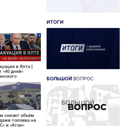
ИТОГИ
куация в Ялте |
г «40 дней»
енского
БОЛЬШОЙ
ВОПРОС
м снизит объём
дажи топлива на
С» и «Атан»