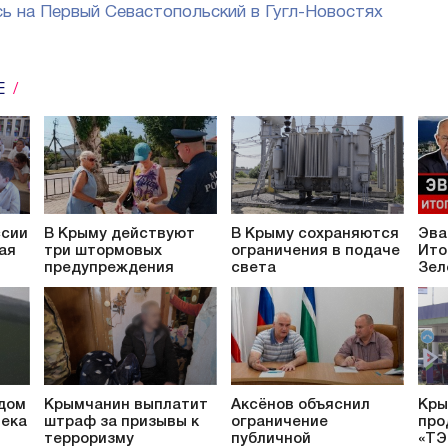
ь на Первый Севастопольский в Гугл-Новостях
Е
ссии
В Крыму действуют
В Крыму сохраняются
Эва
ая
три штормовых
ограничения в подаче
Ито
предупреждения
света
Зел
 дом
Крымчанин выплатит
Аксёнов объяснил
Кры
века
штраф за призывы к
ограничение
про
терроризму
публичной
«ТЭ