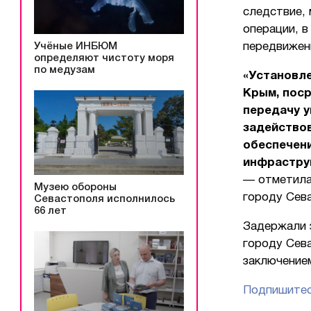
следствие, 
операции, в
Учёные ИНБЮМ
передвижен
определяют чистоту моря
по медузам
«Установле
Крым, пос
передачу у
задейство
обеспечен
инфрастру
— отметила
Музею обороны
городу Сев
Севастополя исполнилось
66 лет
Задержали 
городу Сев
заключение
Подпишитес