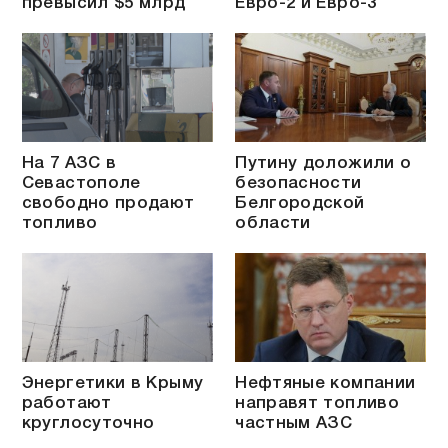
превысил $5 млрд
Евро-2 и Евро-3
На 7 АЗС в
Путину доложили о
Севастополе
безопасности
свободно продают
Белгородской
топливо
области
Энергетики в Крыму
Нефтяные компании
работают
направят топливо
круглосуточно
частным АЗС