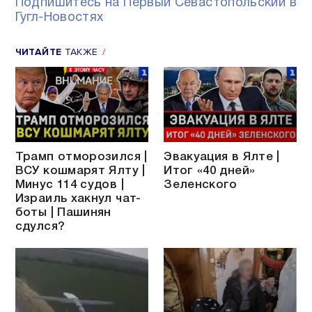
Подпишитесь на Первый Севастопольский в
Гугл-Новостях
ЧИТАЙТЕ
ТАКЖЕ
Трамп отморозился |
Эвакуация в Ялте |
ВСУ кошмарят Ялту |
Итог «40 дней»
Минус 114 судов |
Зеленского
Израиль хакнул чат-
боты | Пашинян
сдулся?