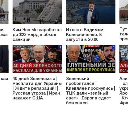
Пут
ли
Ким Чен Ын заработал
Итоги с Вадимом
тел
оюз
до $22 млрд в обход
Колесниченко: 8
пре
санкций
августа в 20:00
тказ
40 дней Зеленского |
Зеленский
Али
Расплата для Украины
проболтался |
Пол
| Ждите репараций! |
Киевляне проснулись |
укр
Русская угроза | Иран
ТЦК дали «зелёный
Яро
накажет США
свет» | Европа сдаст
| К
беженцев
Фра