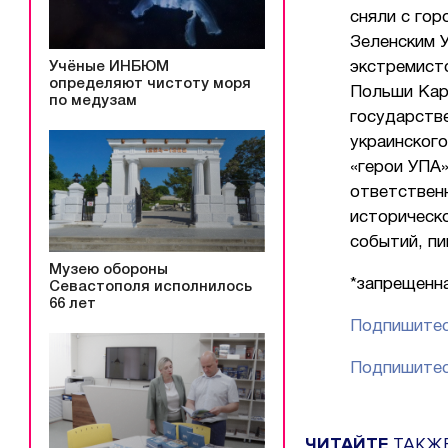
сняли с гор
Зеленским У
Учёные ИНБЮМ
экстремистс
определяют чистоту моря
Польши Кар
по медузам
государств
украинского
«герои УПА»
ответственн
историческо
событий, пи
Музею обороны
*запрещенна
Севастополя исполнилось
66 лет
Подпишитес
Подпишитес
ЧИТАЙТЕ
ТАКЖ