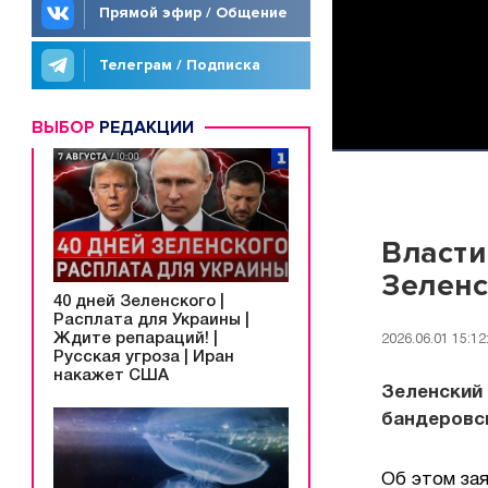
Прямой эфир / Общение
Телеграм / Подписка
ВЫБОР
РЕДАКЦИИ
Власти
Зеленс
40 дней Зеленского |
Расплата для Украины |
Ждите репараций! |
2026.06.01 15:12
Русская угроза | Иран
накажет США
Зеленский 
бандеровс
Об этом зая