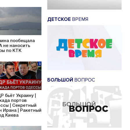
ДЕТСКОЕ
ВРЕМЯ
аина пообещала
 не наносить
ры по КТК
БОЛЬШОЙ
ВОПРОС
Р бьёт Украину |
када портов
ссы | Секретный
н Ирана | Ракетный
од Киева