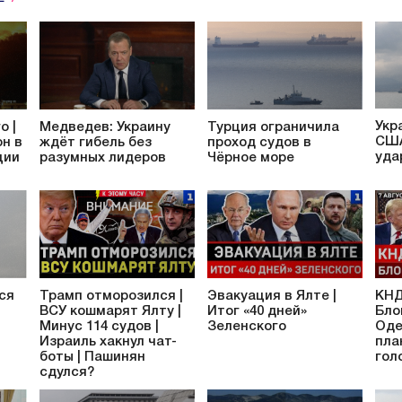
Укр
о |
Медведев: Украину
Турция ограничила
США
он в
ждёт гибель без
проход судов в
уда
ции
разумных лидеров
Чёрное море
ся
Трамп отморозился |
Эвакуация в Ялте |
КНД
ВСУ кошмарят Ялту |
Итог «40 дней»
Бло
Минус 114 судов |
Зеленского
Оде
Израиль хакнул чат-
пла
боты | Пашинян
гол
сдулся?