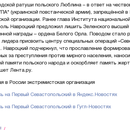
одской ратуши польского Люблина – в ответ на чество
ПА* (украинской повстанческой армии), запрещённой в
кой организации. Ранее глава Института национально
оль Навроцкий предложил лишить Зеленского высшей
енной награды – ордена Белого Орла. Поводом стало 
 лидера присвоить центру специальных операций «Сев
. Навроцкий подчеркнул, что прославление формирова
ых за преступления против мирного населения, наноси
й памяти польского народа и оскорбляет память жерт
шет Лента.ру.
я в России экстремистская организация
ь на Первый Севастопольский в Яндекс.Новостях
ь на Первый Севастопольский в Гугл-Новостях
Е