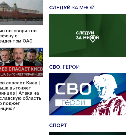
СЛЕДУЙ
ЗА МНОЙ
ин поговорил по
ефону с
зидентом ОАЭ
СВО.
ГЕРОИ
ев спасает Киев |
ьша выгоняет
аинцев | Атака на
славскую область
то поджёг
нцию?
СПОРТ