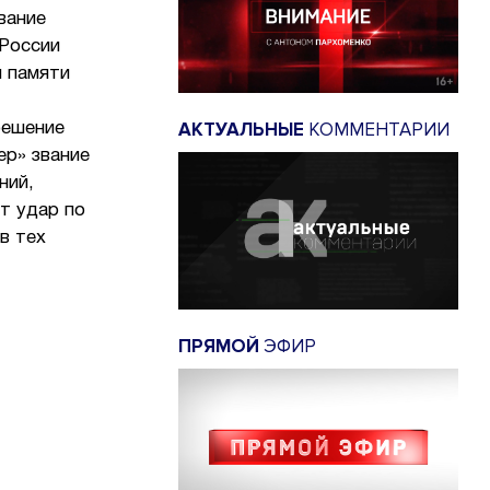
вание
 России
й памяти
АКТУАЛЬНЫЕ
КОММЕНТАРИИ
решение
ер» звание
ний,
т удар по
в тех
ПРЯМОЙ
ЭФИР