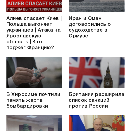
Алиев спасает Киев |
Иран и Оман
Польша выгоняет
договорились о
украинцев | Атака на
судоходстве в
Ярославскую
Ормузе
область | Кто
поджёг Францию?
В Хиросиме почтили
Британия расширила
память жертв
список санкций
бомбардировки
против России