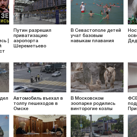
Путин разрешил
В Севастополе детей
Нос
приватизацию
учат базовым
осв
сь |
аэропорта
навыкам плавания
Дед
й
Шереметьево
аст
 дел
Автомобиль въехал в
В Московском
ФСБ
толпу пешеходов в
зоопарке родились
под
Омске
винторогие козлы
При