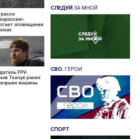
СЛЕДУЙ
ЗА МНОЙ
трассе
вороссия»
отает оповещение
ронах
СВО.
ГЕРОИ
датель FPV-
нов Ткачук ранен
 взрыве машины
СПОРТ