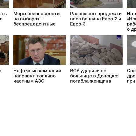
сть
Меры безопасности
Разрешены продажа и
На 
ю
на выборах –
ввоз бензина Евро-2 и
«Но
беспрецедентные
Евро-3
раб
о д
о
Нефтяные компании
ВСУ ударили по
Соз
направят топливо
больнице в Донецке:
дро
частным АЗС
погибла женщина
при