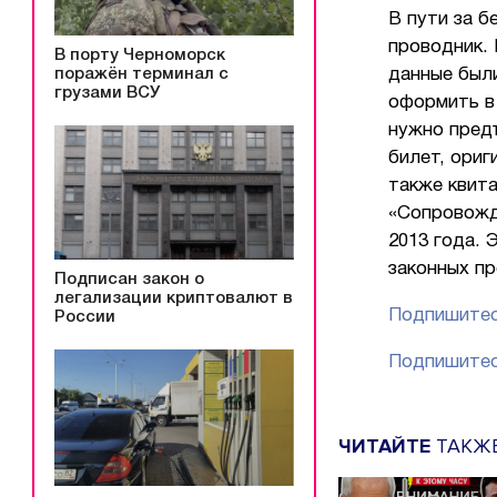
В пути за б
проводник. 
В порту Черноморск
поражён терминал с
данные были
грузами ВСУ
оформить в 
нужно пред
билет, ориг
также квит
«Сопровожд
2013 года. 
законных п
Подписан закон о
легализации криптовалют в
Подпишитес
России
Подпишитес
ЧИТАЙТЕ
ТАКЖ