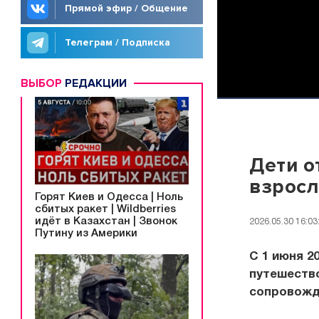
Прямой эфир / Общение
Телеграм / Подписка
ВЫБОР
РЕДАКЦИИ
Дети о
взрос
Горят Киев и Одесса | Ноль
сбитых ракет | Wildberries
идёт в Казахстан | Звонок
2026.05.30 16:03
Путину из Америки
С 1 июня 2
путешество
сопровожд