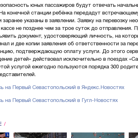
езопасность юных пассажиров будут отвечать начальн
На конечной станции ребёнка передадут встречающему
 заранее указаны в заявлении. Заявку на перевозку н
кассе не позднее чем за трое суток до отправления. 
ъявить документ, удостоверяющий личность, на котор
инал и две копии заявления об ответственности за пере
анцию, подтверждающую оплату услуги. До этого серв
ение детей» действовал исключительно в поездах «Са
Этой услугой ежегодно пользуются порядка 300 родит
редставителей.
ь на Первый Севастопольский в Яндекс.Новостях
ь на Первый Севастопольский в Гугл-Новостях
Е