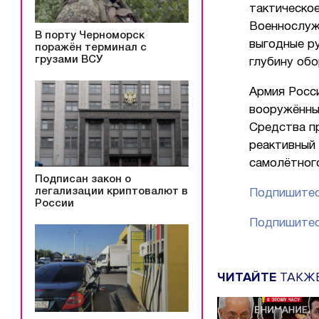
тактическо
Военнослуж
В порту Черноморск
выгодные р
поражён терминал с
грузами ВСУ
глубину обо
Армия Росс
вооружённы
Средства п
реактивный
самолётного
Подписан закон о
легализации криптовалют в
Подпишитес
России
Подпишитес
ЧИТАЙТЕ
ТАКЖ