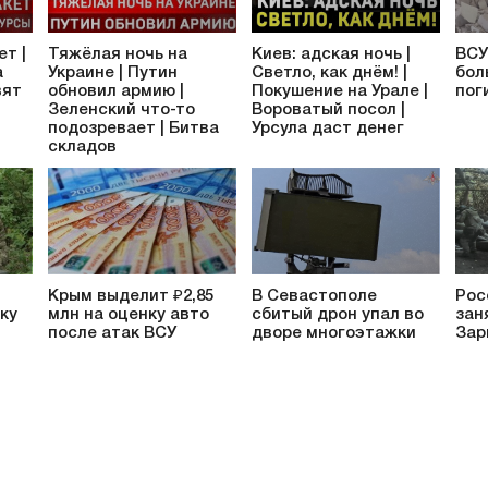
ет |
Тяжёлая ночь на
Киев: адская ночь |
ВСУ
а
Украине | Путин
Светло, как днём! |
бол
вят
обновил армию |
Покушение на Урале |
пог
Зеленский что-то
Вороватый посол |
подозревает | Битва
Урсула даст денег
складов
Крым выделит ₽2,85
В Севастополе
Рос
ку
млн на оценку авто
сбитый дрон упал во
зан
после атак ВСУ
дворе многоэтажки
Зар