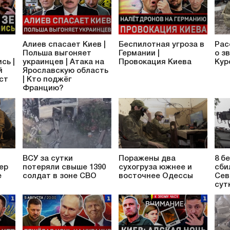
Алиев спасает Киев |
Беспилотная угроза в
Рас
Польша выгоняет
Германии |
о з
сь |
украинцев | Атака на
Провокация Киева
Кур
й
Ярославскую область
аст
| Кто поджёг
Францию?
ВСУ за сутки
Поражены два
8 б
ер
потеряли свыше 1390
сухогруза южнее и
сби
е
солдат в зоне СВО
восточнее Одессы
Сев
сут