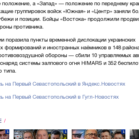
е положение, а «Запад» — положение по переднему кра
ащие группировок войск «Южная» и «Центр» заняли бо
убежи и позиции. Бойцы «Востока» продолжили продви
роны противника.
ии поразила пункты временной дислокации украинских
х формирований и иностранных наёмников в 148 района
ротивовоздушной обороны — сбили 10 управляемых ав
 снаряд системы залпового огня HIMARS и 352 беспило
 типа.
ь на Первый Севастопольский в Яндекс.Новостях
ь на Первый Севастопольский в Гугл-Новостях
Е