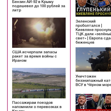
Бензин АИ-92 в Крыму
подешевел до 100 рублей за
литр
Зеленский
проболтался |
Киевляне проснули
ТЦК дали «зелёны
свет» | Европа сд
беженцев
США исчерпали запасы
ракет за время войны с
Ираном
Уничтожен
безэкипажный кат
ВСУ в Чёрном мор
Пассажирам поездов
напомнили о перевозках в