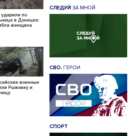
СЛЕДУЙ
ЗА МНОЙ
 ударили по
ьнице в Донецке:
ибла женщина
СВО.
ГЕРОИ
сийские военные
яли Рыжевку и
ницу
СПОРТ