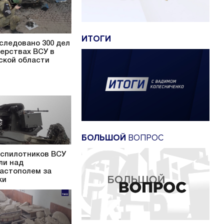
ИТОГИ
следовано 300 дел
верствах ВСУ в
ской области
БОЛЬШОЙ
ВОПРОС
еспилотников ВСУ
ли над
астополем за
ки