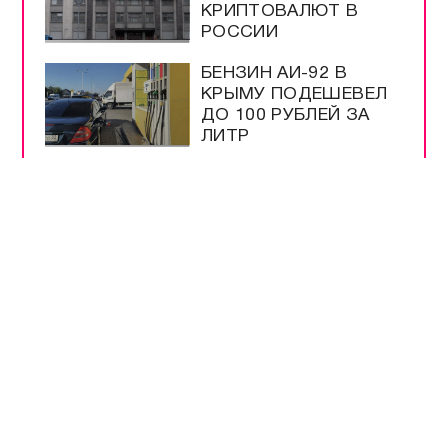
КРИПТОВАЛЮТ В
РОССИИ
БЕНЗИН АИ-92 В
КРЫМУ ПОДЕШЕВЕЛ
ДО 100 РУБЛЕЙ ЗА
ЛИТР
США ИСЧЕРПАЛИ
ЗАПАСЫ РАКЕТ ЗА
ВРЕМЯ ВОЙНЫ С
ИРАНОМ
ПАССАЖИРАМ
ПОЕЗДОВ
НАПОМНИЛИ О
ПЕРЕВОЗКАХ В
КРЫМУ
ПУТИН ПОДПИСАЛ
ЗАКОН О