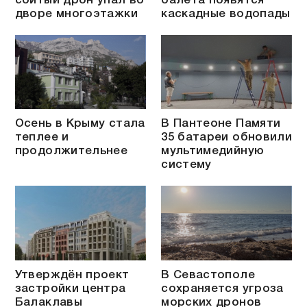
сбитый дрон упал во
балета появятся
дворе многоэтажки
каскадные водопады
Осень в Крыму стала
В Пантеоне Памяти
теплее и
35 батареи обновили
продолжительнее
мультимедийную
систему
Утверждён проект
В Севастополе
застройки центра
сохраняется угроза
Балаклавы
морских дронов