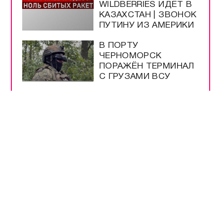
WILDBERRIES ИДЁТ В
КАЗАХСТАН | ЗВОНОК
ПУТИНУ ИЗ АМЕРИКИ
В ПОРТУ
ЧЕРНОМОРСК
ПОРАЖЁН ТЕРМИНАЛ
С ГРУЗАМИ ВСУ
ПОДПИСАН ЗАКОН О
ЛЕГАЛИЗАЦИИ
КРИПТОВАЛЮТ В
РОССИИ
БЕНЗИН АИ-92 В
КРЫМУ ПОДЕШЕВЕЛ
ДО 100 РУБЛЕЙ ЗА
ЛИТР
США ИСЧЕРПАЛИ
ЗАПАСЫ РАКЕТ ЗА
ВРЕМЯ ВОЙНЫ С