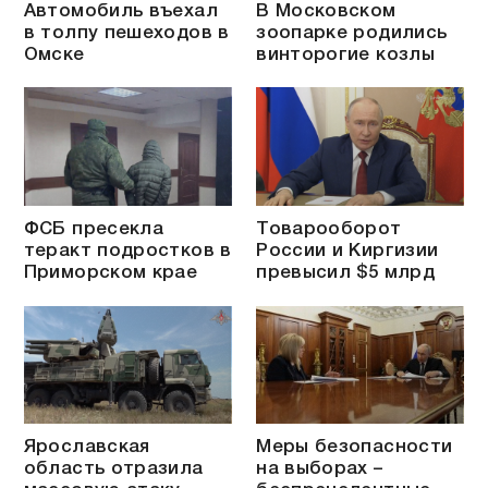
Автомобиль въехал
В Московском
в толпу пешеходов в
зоопарке родились
Омске
винторогие козлы
ФСБ пресекла
Товарооборот
теракт подростков в
России и Киргизии
Приморском крае
превысил $5 млрд
Ярославская
Меры безопасности
область отразила
на выборах –