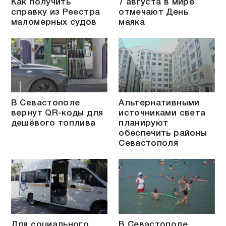
Как получить
7 августа в мире
справку из Реестра
отмечают День
маломерных судов
маяка
В Севастополе
Альтернативными
вернут QR-коды для
источниками света
дешёвого топлива
планируют
обеспечить районы
Севастополя
Для социального
В Севастополе