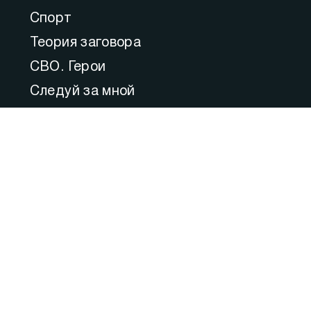
Спорт
Теория заговора
СВО. Герои
Следуй за мной
Пульс Города
Прямой эфир
Медицина
Культура
Федеральное значение
Актуальные комментарии
Образование
80 ЛЕТ ВЕЛИКОЙ ПОБЕДЫ: Город–
Герой