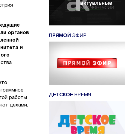
стрия
ведущие
ели органов
ПРЯМОЙ
ЭФИР
вленной
нитета и
ного
ьства
что
ограммное
ДЕТСКОЕ
ВРЕМЯ
этой работы
яют цехами,