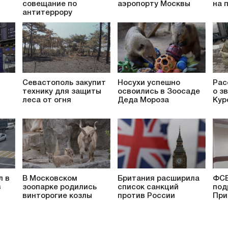
совещание по
аэропорту Москвы
на 
антитеррору
Севастополь закупит
Носухи успешно
Рас
технику для защиты
освоились в Зоосаде
о з
леса от огня
Деда Мороза
Кур
л в
В Московском
Британия расширила
ФСБ
в
зоопарке родились
список санкций
под
винторогие козлы
против России
При