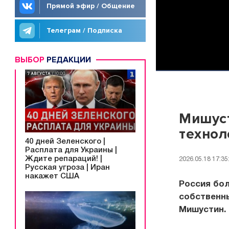
Прямой эфир / Общение
Телеграм / Подписка
ВЫБОР
РЕДАКЦИИ
Мишуст
технол
40 дней Зеленского |
Расплата для Украины |
Ждите репараций! |
2026.05.18 17:35
Русская угроза | Иран
накажет США
Россия бол
собственн
Мишустин.