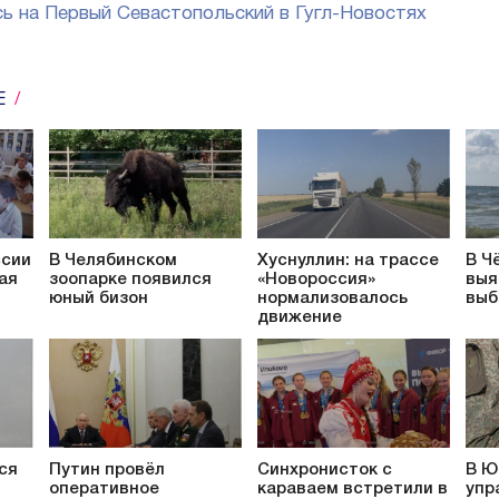
ь на Первый Севастопольский в Гугл-Новостях
Е
ссии
В Челябинском
Хуснуллин: на трассе
В Ч
ая
зоопарке появился
«Новороссия»
выя
юный бизон
нормализовалось
выб
движение
ся
Путин провёл
Синхронисток с
В Ю
оперативное
караваем встретили в
упр