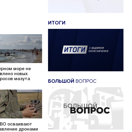
ИТОГИ
ёрном море не
влено новых
росов мазута
БОЛЬШОЙ
ВОПРОС
ВО осваивают
авление дронами