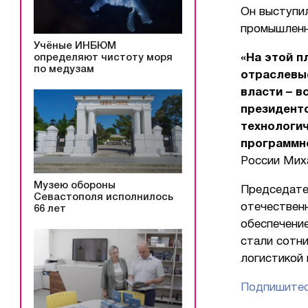
Он выступи
промышленн
Учёные ИНБЮМ
определяют чистоту моря
«На этой п
по медузам
отраслевые
власти – в
президенто
технологич
программн
России Мих
Музею обороны
Председате
Севастополя исполнилось
отечествен
66 лет
обеспечени
стали сотни
логистикой
Подпишитес