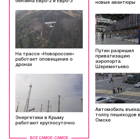
бензина Евро-2 и Евро-3
новые авантюры
Путин разрешил
На трассе «Новороссия»
приватизацию
работает оповещение о
аэропорта
дронах
Шереметьево
Автомобиль въеха
толпу пешеходов 
Энергетики в Крыму
Омске
работают круглосуточно
ВСЕ САМОЕ-САМОЕ