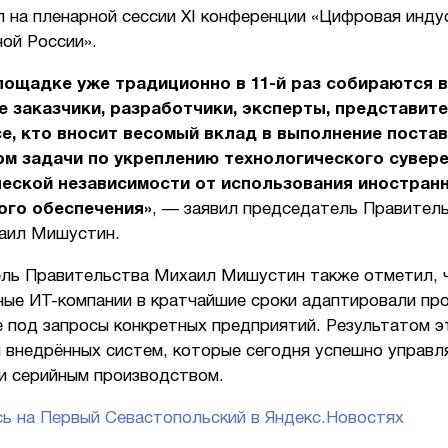
л на пленарной сессии XI конференции «Цифровая инду
ой России».
лощадке уже традиционно в 11-й раз собираются 
 заказчики, разработчики, эксперты, представит
се, кто вносит весомый вклад в выполнение поста
м задачи по укреплению технологического сувере
еской независимости от использования иностран
ого обеспечения»
, — заявил председатель Правител
аил Мишустин.
ль Правительства Михаил Мишустин также отметил, 
ные ИТ-компании в кратчайшие сроки адаптировали пр
е под запросы конкретных предприятий. Результатом 
 внедрённых систем, которые сегодня успешно управл
 и серийным производством.
ь на Первый Севастопольский в Яндекс.Новостях