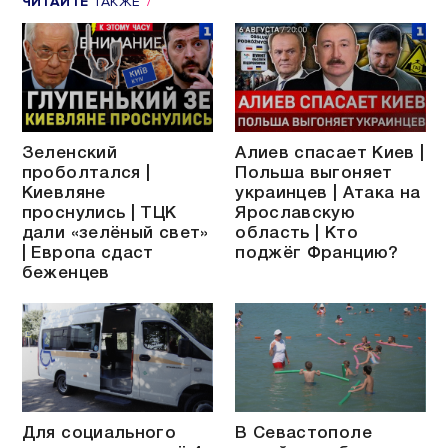
ЧИТАЙТЕ
ТАКЖЕ
Зеленский
Алиев спасает Киев |
проболтался |
Польша выгоняет
Киевляне
украинцев | Атака на
проснулись | ТЦК
Ярославскую
дали «зелёный свет»
область | Кто
| Европа сдаст
поджёг Францию?
беженцев
Для социального
В Севастополе