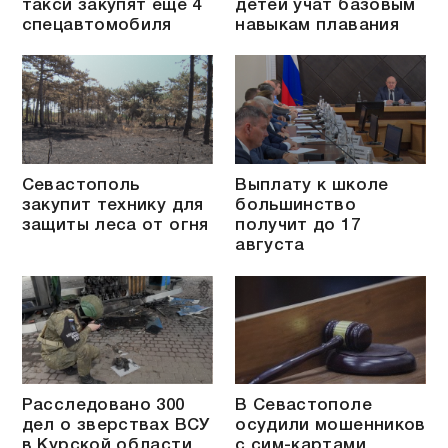
такси закупят ещё 4
детей учат базовым
спецавтомобиля
навыкам плавания
Севастополь
Выплату к школе
закупит технику для
большинство
защиты леса от огня
получит до 17
августа
Расследовано 300
В Севастополе
дел о зверствах ВСУ
осудили мошенников
в Курской области
с сим-картами