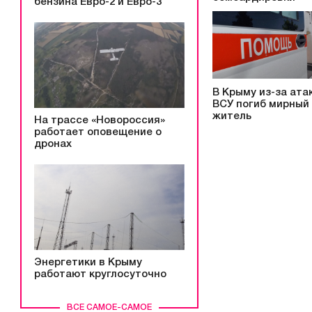
бензина Евро-2 и Евро-3
В Крыму из-за ата
ВСУ погиб мирный
житель
На трассе «Новороссия»
работает оповещение о
дронах
Энергетики в Крыму
работают круглосуточно
ВСЕ САМОЕ-САМОЕ