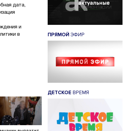
рбная дата,
изация
ождения и
ПРЯМОЙ
ЭФИР
литики в
ДЕТСКОЕ
ВРЕМЯ
мчанин выплатит