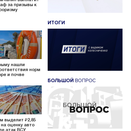
аф за призывы к
роризму
ИТОГИ
рыму нашли
оответствия норм
оре и почве
БОЛЬШОЙ
ВОПРОС
м выделит ₽2,85
 на оценку авто
ле атак ВСУ