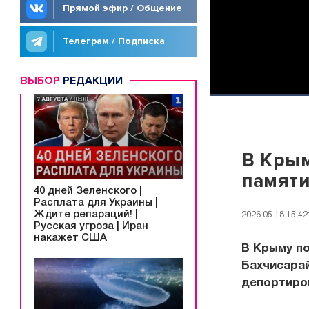
Прямой эфир / Общение
Телеграм / Подписка
ВЫБОР
РЕДАКЦИИ
В Крым
памяти
40 дней Зеленского |
Расплата для Украины |
Ждите репараций! |
2026.05.18 15:42
Русская угроза | Иран
накажет США
В Крыму по
Бахчисара
депортиро