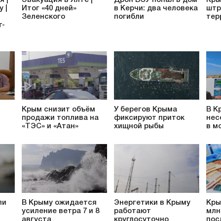
 |
Итог «40 дней»
в Керчи: два человека
штр
Зеленского
погибли
тер
т-
Крым снизит объём
У берегов Крыма
В К
продажи топлива на
фиксируют приток
нес
«ТЭС» и «Атан»
хищной рыбы
в м
ли
В Крыму ожидается
Энергетики в Крыму
Кры
усиление ветра 7 и 8
работают
млн
августа
круглосуточно
пос