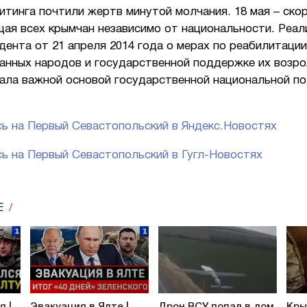
итинга почтили жертв минутой молчания. 18 мая – ско
ая всех крымчан независимо от национальности. Реал
дента от 21 апреля 2014 года о мерах по реабилитации
анных народов и государственной поддержке их возр
ала важной основой государственной национальной по
ь на Первый Севастопольский в Яндекс.Новостях
ь на Первый Севастопольский в Гугл-Новостях
Е
я |
Эвакуация в Ялте |
Дрон ВСУ попал в дом
Кры