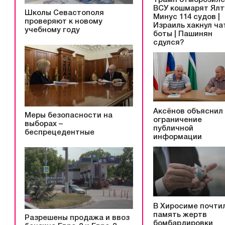
ВСУ кошмарят Ялту
Школы Севастополя
Минус 114 судов |
проверяют к новому
Израиль хакнул ча
учебному году
боты | Пашинян
сдулся?
Аксёнов объяснил
Меры безопасности на
ограничение
выборах –
публичной
беспрецедентные
информации
В Хиросиме почти
память жертв
Разрешены продажа и ввоз
бомбардировки