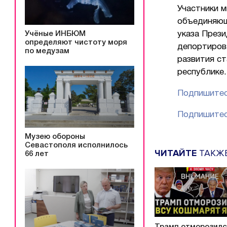
Участники м
объединяющ
Учёные ИНБЮМ
указа Прези
определяют чистоту моря
депортиров
по медузам
развития ст
республике.
Подпишитес
Подпишитес
Музею обороны
Севастополя исполнилось
ЧИТАЙТЕ
ТАКЖ
66 лет
Трамп отморозилс