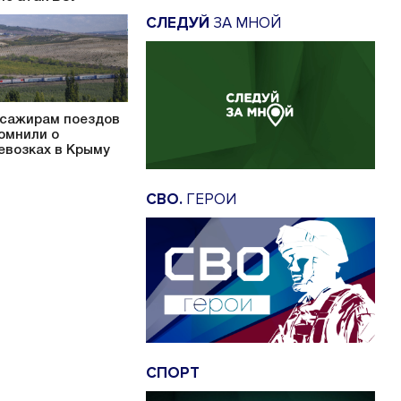
СЛЕДУЙ
ЗА МНОЙ
сажирам поездов
омнили о
евозках в Крыму
СВО.
ГЕРОИ
СПОРТ