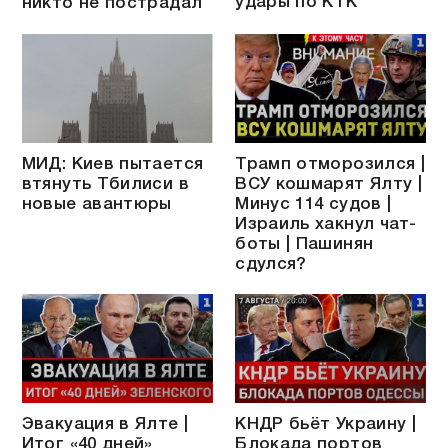
удары по КТК
никто не пострадал
МИД: Киев пытается
Трамп отморозился |
втянуть Тбилиси в
ВСУ кошмарят Ялту |
новые авантюры
Минус 114 судов |
Израиль хакнул чат-
боты | Пашинян
сдулся?
Эвакуация в Ялте |
КНДР бьёт Украину |
Итог «40 дней»
Блокада портов