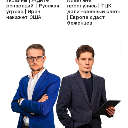
Украины | Ждите
Киевляне
репараций! | Русская
проснулись | ТЦК
угроза | Иран
дали «зелёный свет»
накажет США
| Европа сдаст
беженцев