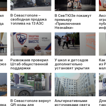
В Севастополе –
ил
В СевТЮЗе покажут
Акс
свободная продажа
премьеру
огр
топлива на 13 АЗС
да
«Приключения
пуб
Незнайки»
инф
ли
Развожаев проверил
У школ и детсадов
Как
оюз
Штаб общественной
дополнительно
из 
поддержки
установят укрытия
мал
В Севастополе вернут
Альтернативными
Для
яка
QR-коды для
источниками света
так