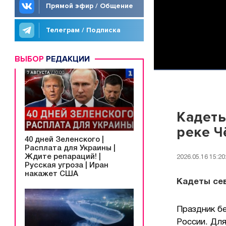
Прямой эфир / Общение
Телеграм / Подписка
ВЫБОР
РЕДАКЦИИ
Кадеты
реке Ч
40 дней Зеленского |
Расплата для Украины |
Ждите репараций! |
2026.05.16 15:20
Русская угроза | Иран
накажет США
Кадеты сев
Праздник б
России. Для