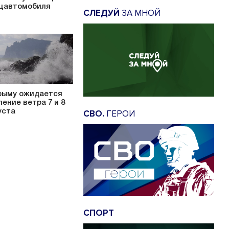
цавтомобиля
СЛЕДУЙ
ЗА МНОЙ
рыму ожидается
ление ветра 7 и 8
уста
СВО.
ГЕРОИ
СПОРТ