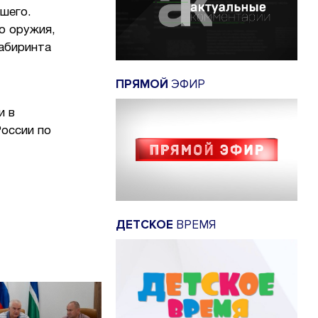
шего.
о оружия,
абиринта
ПРЯМОЙ
ЭФИР
и в
России по
ДЕТСКОЕ
ВРЕМЯ