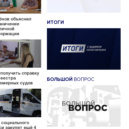
ёнов объяснил
ИТОГИ
аничение
личной
ормации
 получить справку
БОЛЬШОЙ
ВОПРОС
Реестра
омерных судов
 социального
си закупят ещё 4