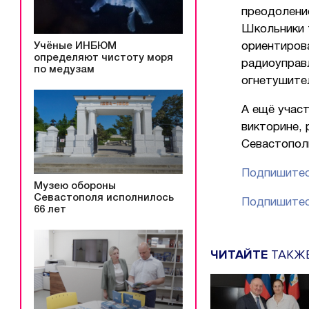
преодоление
Школьники т
Учёные ИНБЮМ
ориентиров
определяют чистоту моря
радиоуправ
по медузам
огнетушите
А ещё участ
викторине, 
Севастопол
Подпишитес
Музею обороны
Севастополя исполнилось
Подпишитес
66 лет
ЧИТАЙТЕ
ТАКЖ